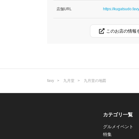
店舗URL
https://kugatsudo.favy
このお店の情報
favy
九月堂
九月堂の地図
カテゴリ一覧
グルメイベント
特集