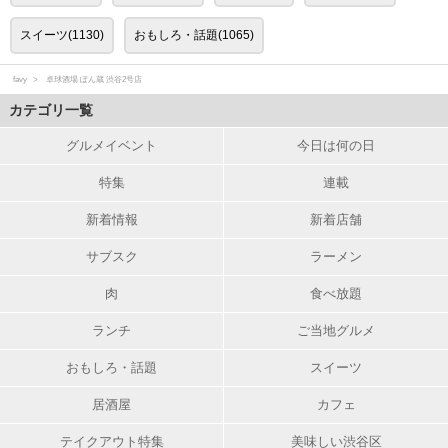
スイーツ(1130)
おもしろ・話題(1065)
favy
卓球酒場 ぽん蔵 渋谷2号店
カテゴリ一覧
グルメイベント
今日は何の日
特集
連載
新着情報
新着店舗
サブスク
ラーメン
肉
食べ放題
ランチ
ご当地グルメ
おもしろ・話題
スイーツ
居酒屋
カフェ
テイクアウト特集
美味しい渋谷区