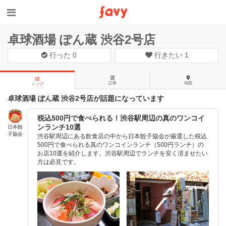
卓球酒場 ぽん蔵 渋谷2号店
行った
0
行きたい
1
記事
地図
トップ
卓球酒場 ぽん蔵 渋谷2号店が話題になっています
税込500円で食べられる！渋谷駅周辺の真のワンコイ
ンランチ10選
日本餃
子協会
渋谷駅周辺にある飲食店の中から日本餃子協会が厳選した税込
500円で食べられる真のワンコインランチ（500円ランチ）の
お店10選を紹介します。渋谷駅周辺でランチを安く済ませたい
方は必見です。