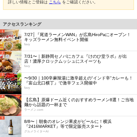
詳しい情報とご登録は
こちら
をご確認ください。
アクセスランキング
1
7/27│『尾道ラーメンWAN』が広島HiroPaにオープン！
キッズラーメン無料イベント開催
favy
2
7/31〜｜新静岡セノバにカフェ『けのひ堂ラボ』が出
店！濃厚クロックムッシュにスイーツも
favy
3
〜9/30｜100辛麻辣湯に激辛超えの“インド辛”カレーも！
『富山北口横丁』で激辛フェス開催中
favy
4
【広島】原爆ドーム近くのおすすめラーメン8選！ご当地
麺から話題の一杯まで
ラーメン.com
5
8/8〜｜朝食のオレンジ果皮がビールに！横浜
『2416MARKET』等で限定販売スタート
グルメライターAI