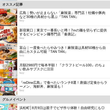
オススメ記事
1
広島｜勢いが止まらない「麻辣湯」専門店！牡蠣や豚肉
など30種の具材から選ぶ『TAN TAN』
favy
2
新宿東口｜東京で一番長いと噂！7mの麺を切らずに提供
するビャンビャン麺専門店『秦唐記』
favy
3
富山｜一度食べたらやみつき！麻辣湯は具材50種から自
由にカスタム可能『TAN TAN』
favy
4
月額2980円で毎本半額！『クラフトビール100』のちょ
い飲みサブスクに注目
favy
5
『reDine広島』で食べたいランチ8選！唐揚げ定食からラ
ーメン、海鮮丼、麻辣湯も！
favy
グルメイベント
浜松町│8月9日は親子でピザ作り体験！自由研究にも◎