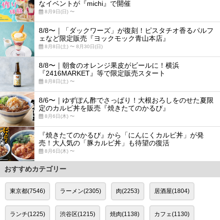
なイベントが『michi』で開催
8月9日(日) 〜
8/8〜｜「ダックワーズ」が復刻！ピスタチオ香るパルフ
ェなど限定販売『ヨックモック青山本店』
8月8日(土) 〜 8月30日(日)
8/8〜｜朝食のオレンジ果皮がビールに！横浜
『2416MARKET』等で限定販売スタート
8月8日(土) 〜
8/6〜｜ゆずぽん酢でさっぱり！大根おろしをのせた夏限
定のカルビ丼を販売『焼きたてのかるび』
8月6日(木) 〜
『焼きたてのかるび』から「にんにくカルビ丼」が発
売！大人気の「豚カルビ丼」も待望の復活
8月6日(木) 〜
おすすめカテゴリー
東京都(7546)
ラーメン(2305)
肉(2253)
居酒屋(1804)
ランチ(1225)
渋谷区(1215)
焼肉(1138)
カフェ(1130)