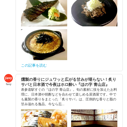
この記事を読む
燻製の香りにジュワッと広がる甘みが堪らない！炙り
サバと日本酒で今夜はホロ酔い『ほの字 青山店』
favy
表参道駅すぐの『ほの字 青山店』。旬の素材に技を加えたお料
理に、日本酒や焼酎などを合わせて楽しめる居酒屋です。中で
も薫製の香りをまとった「炙りサバ」は、圧倒的な香りと脂の
甘み溢れる逸品。今なら忘...