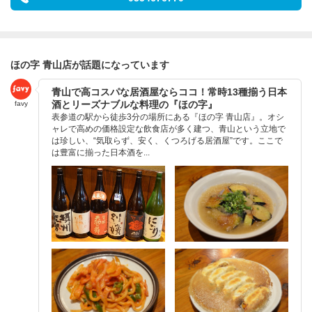
ほの字 青山店が話題になっています
青山で高コスパな居酒屋ならココ！常時13種揃う日本
酒とリーズナブルな料理の『ほの字』
favy
表参道の駅から徒歩3分の場所にある『ほの字 青山店』。オシ
ャレで高めの価格設定な飲食店が多く建つ、青山という立地で
は珍しい、“気取らず、安く、くつろげる居酒屋”です。ここで
は豊富に揃った日本酒を...