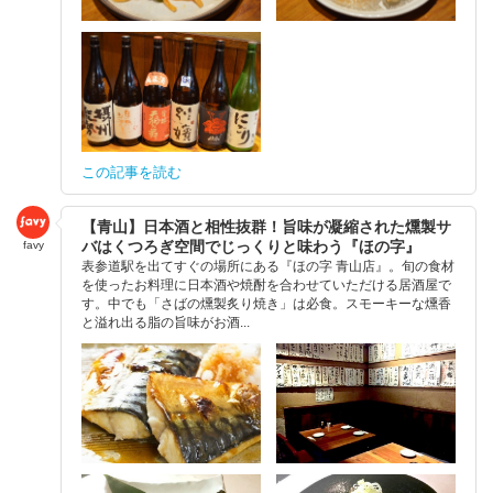
この記事を読む
【青山】日本酒と相性抜群！旨味が凝縮された燻製サ
バはくつろぎ空間でじっくりと味わう『ほの字』
favy
表参道駅を出てすぐの場所にある『ほの字 青山店』。旬の食材
を使ったお料理に日本酒や焼酎を合わせていただける居酒屋で
す。中でも「さばの燻製炙り焼き」は必食。スモーキーな燻香
と溢れ出る脂の旨味がお酒...