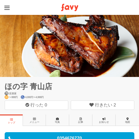
ほの字 青山店
居酒屋
〜999円
4,000円〜4,999円
行った
0
行きたい
2
メニュー
写真
記事
お知らせ
地図
トップ
0354676770