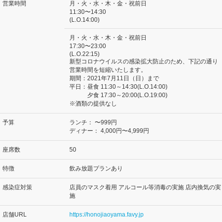
営業時間
月・火・水・木・金・祝前日
11:30〜14:30
(L.O.14:00)
月・火・水・木・金・祝前日
17:30〜23:00
(L.O.22:15)
新型コロナウイルスの感染拡大防止のため、下記の通り
営業時間を短縮いたします。
期間：2021年7月11日（日）まで
平日：昼食 11:30～14:30(L.O.14:00)
夕食 17:30～20:00(L.O.19:00)
※酒類の提供なし
予算
ランチ：
〜999円
ディナー：
4,000円〜4,999円
座席数
50
特徴
飲み放題プランあり
感染症対策
店員のマスク着用 アルコール等消毒の実施 店内換気の実
施
店舗URL
https://honojiaoyama.favy.jp