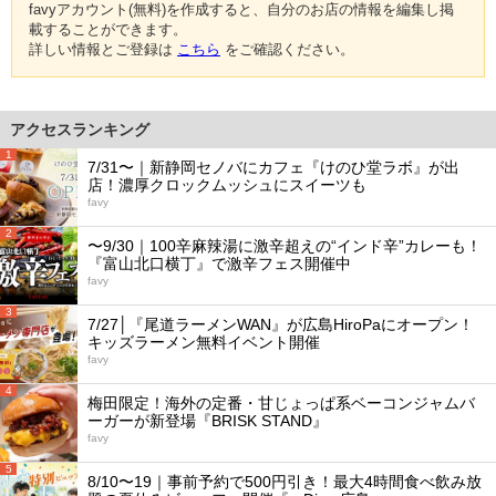
favyアカウント(無料)を作成すると、自分のお店の情報を編集し掲
載することができます。
詳しい情報とご登録は
こちら
をご確認ください。
アクセスランキング
1
7/31〜｜新静岡セノバにカフェ『けのひ堂ラボ』が出
店！濃厚クロックムッシュにスイーツも
favy
2
〜9/30｜100辛麻辣湯に激辛超えの“インド辛”カレーも！
『富山北口横丁』で激辛フェス開催中
favy
3
7/27│『尾道ラーメンWAN』が広島HiroPaにオープン！
キッズラーメン無料イベント開催
favy
4
梅田限定！海外の定番・甘じょっぱ系ベーコンジャムバ
ーガーが新登場『BRISK STAND』
favy
5
8/10〜19｜事前予約で500円引き！最大4時間食べ飲み放