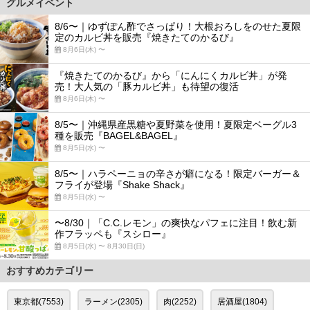
グルメイベント
8/6〜｜ゆずぽん酢でさっぱり！大根おろしをのせた夏限
定のカルビ丼を販売『焼きたてのかるび』
8月6日(木) 〜
『焼きたてのかるび』から「にんにくカルビ丼」が発
売！大人気の「豚カルビ丼」も待望の復活
8月6日(木) 〜
8/5〜｜沖縄県産黒糖や夏野菜を使用！夏限定ベーグル3
種を販売『BAGEL&BAGEL』
8月5日(水) 〜
8/5〜｜ハラペーニョの辛さが癖になる！限定バーガー＆
フライが登場『Shake Shack』
8月5日(水) 〜
〜8/30｜「C.C.レモン」の爽快なパフェに注目！飲む新
作フラッペも『スシロー』
8月5日(水) 〜 8月30日(日)
おすすめカテゴリー
東京都(7553)
ラーメン(2305)
肉(2252)
居酒屋(1804)