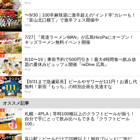
favy
2
〜9/30｜100辛麻辣湯に激辛超えの“インド辛”カレーも！
『富山北口横丁』で激辛フェス開催中
favy
3
7/27│『尾道ラーメンWAN』が広島HiroPaにオープン！
キッズラーメン無料イベント開催
favy
4
8/10〜19｜事前予約で500円引き！最大4時間食べ飲み放
題の夏休みビュッフェ開催『reDine 広島』
favy
5
【8/31まで急遽延長】ビールやサワーが111円！お通し代
無料！新宿『もッち』の特別企画を見逃すな
favy
オススメ記事
1
札幌・4PLA｜常時100種以上のクラフトビールが揃う！
自分で手にとって飲み比べもできる『クラフトビール
100』
favy
2
富山駅｜ビールだけで20種以上！独自ブレンドに“泡だ