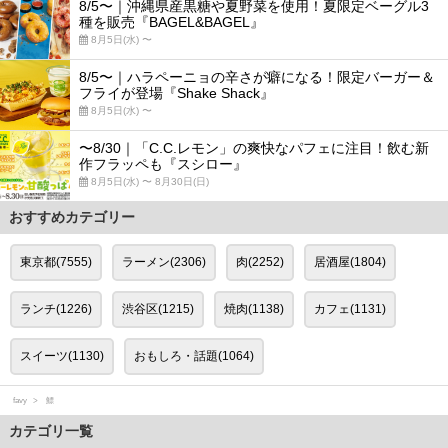
8/5〜｜沖縄県産黒糖や夏野菜を使用！夏限定ベーグル3
種を販売『BAGEL&BAGEL』
8月5日(水) 〜
8/5〜｜ハラペーニョの辛さが癖になる！限定バーガー＆
フライが登場『Shake Shack』
8月5日(水) 〜
〜8/30｜「C.C.レモン」の爽快なパフェに注目！飲む新
作フラッペも『スシロー』
8月5日(水) 〜 8月30日(日)
おすすめカテゴリー
東京都(7555)
ラーメン(2306)
肉(2252)
居酒屋(1804)
ランチ(1226)
渋谷区(1215)
焼肉(1138)
カフェ(1131)
スイーツ(1130)
おもしろ・話題(1064)
favy
鰾
カテゴリ一覧