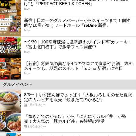
け”も『PERFECT BEER KITCHEN』
favy
3
新宿｜日本一のグルメバーガーからスイーツまで！個性
的な10店が集うフードホール『reDine 新宿』
favy
4
〜9/30｜100辛麻辣湯に激辛超えの“インド辛”カレーも！
『富山北口横丁』で激辛フェス開催中
favy
5
【新宿】雰囲気の異なる4つのフロアで食事やお酒、締め
スイーツも。話題のスポット『reDine 新宿』に注目
favy
グルメイベント
8/6〜｜ゆずぽん酢でさっぱり！大根おろしをのせた夏限
定のカルビ丼を販売『焼きたてのかるび』
8月6日(木) 〜
『焼きたてのかるび』から「にんにくカルビ丼」が発
売！大人気の「豚カルビ丼」も待望の復活
8月6日(木) 〜