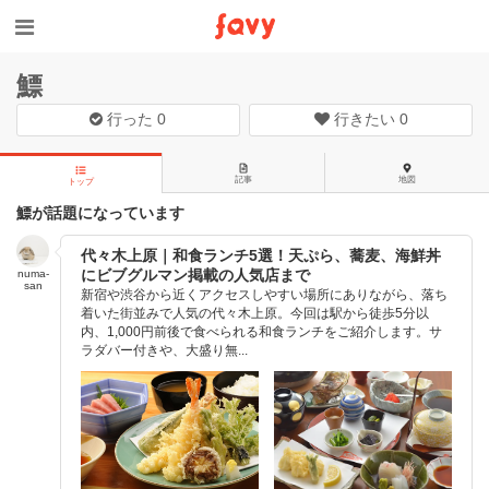
鰾
行った
0
行きたい
0
記事
地図
トップ
鰾が話題になっています
代々木上原｜和食ランチ5選！天ぷら、蕎麦、海鮮丼
にビブグルマン掲載の人気店まで
numa-
san
新宿や渋谷から近くアクセスしやすい場所にありながら、落ち
着いた街並みで人気の代々木上原。今回は駅から徒歩5分以
内、1,000円前後で食べられる和食ランチをご紹介します。サ
ラダバー付きや、大盛り無...