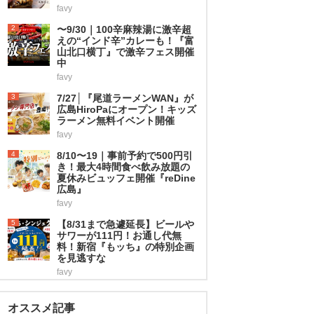
favy
2
〜9/30｜100辛麻辣湯に激辛超
えの“インド辛”カレーも！『富
山北口横丁』で激辛フェス開催
中
favy
3
7/27│『尾道ラーメンWAN』が
広島HiroPaにオープン！キッズ
ラーメン無料イベント開催
favy
4
8/10〜19｜事前予約で500円引
き！最大4時間食べ飲み放題の
夏休みビュッフェ開催『reDine
広島』
favy
5
【8/31まで急遽延長】ビールや
サワーが111円！お通し代無
料！新宿『もッち』の特別企画
を見逃すな
favy
オススメ記事