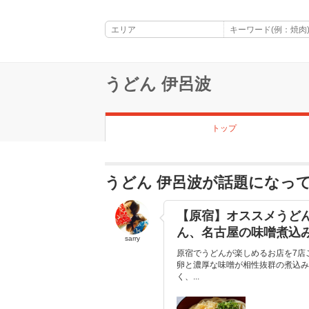
うどん 伊呂波
トップ
うどん 伊呂波が話題になっ
【原宿】オススメうど
ん、名古屋の味噌煮込
sarry
原宿でうどんが楽しめるお店を7店
卵と濃厚な味噌が相性抜群の煮込み
く、...