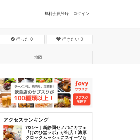
無料会員登録
ログイン
行った
0
行きたい
0
地図
アクセスランキング
1
7/31〜｜新静岡セノバにカフェ
『けのひ堂ラボ』が出店！濃厚
クロックムッシュにスイーツも