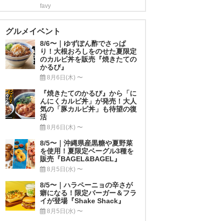
favy
グルメイベント
8/6〜｜ゆずぽん酢でさっぱ
り！大根おろしをのせた夏限定
のカルビ丼を販売『焼きたての
かるび』
8月6日(木) 〜
『焼きたてのかるび』から「に
んにくカルビ丼」が発売！大人
気の「豚カルビ丼」も待望の復
活
8月6日(木) 〜
8/5〜｜沖縄県産黒糖や夏野菜
を使用！夏限定ベーグル3種を
販売『BAGEL&BAGEL』
8月5日(水) 〜
8/5〜｜ハラペーニョの辛さが
癖になる！限定バーガー＆フラ
イが登場『Shake Shack』
8月5日(水) 〜