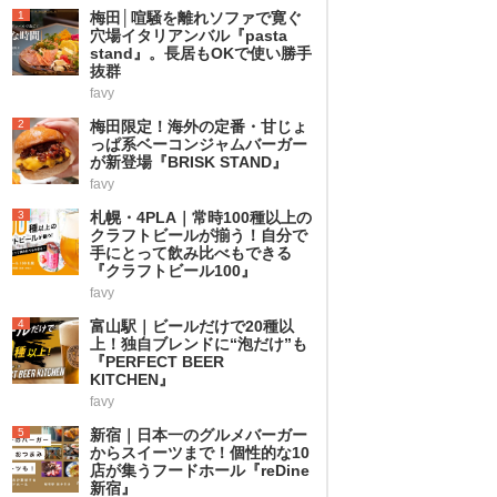
1
梅田│喧騒を離れソファで寛ぐ
穴場イタリアンバル『pasta
stand』。長居もOKで使い勝手
抜群
favy
2
梅田限定！海外の定番・甘じょ
っぱ系ベーコンジャムバーガー
が新登場『BRISK STAND』
favy
3
札幌・4PLA｜常時100種以上の
クラフトビールが揃う！自分で
手にとって飲み比べもできる
『クラフトビール100』
favy
4
富山駅｜ビールだけで20種以
上！独自ブレンドに“泡だけ”も
『PERFECT BEER
KITCHEN』
favy
5
新宿｜日本一のグルメバーガー
からスイーツまで！個性的な10
店が集うフードホール『reDine
新宿』