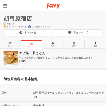
胡弓原宿店
中華料理
９００円〜１２００円
９００円〜１５００円
行った
0
行きたい
0
トップ
写真
記事
地図
メニュー
エビ塩 皿うどん
パリッと美味しい音がする ぷりぷり海老と塩あんかけが食欲注ぎます
972円
胡弓原宿店 の基本情報
店名
胡弓原宿店 (チュウカレストラン コキュウ ハラジュクテ
ン)
お店のジャンル
中華料理