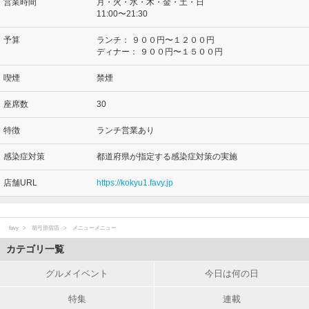
営業時間
月・火・水・木・金・土・日
11:00〜21:30
予算
ランチ：
９００円〜１２００円
ディナー：
９００円〜１５００円
喫煙
禁煙
座席数
30
特徴
ランチ営業あり
感染症対策
都道府県が指定する感染症対策の実施
店舗URL
https://kokyu1.favy.jp
favy
胡弓原宿店
メニューメニュー
カテゴリ一覧
グルメイベント
今日は何の日
特集
連載