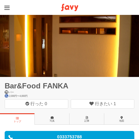
Bar&Food FANKA
バー
2,000円〜4,000円
行った
0
行きたい
1
写真
記事
地図
トップ
0333753788