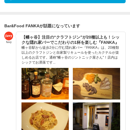
Bar&Food FANKAが話題になっています
【幡ヶ谷】注目の“クラフトジン”が20種以上も！シッ
クな隠れ家バーでこだわりの1杯を楽しむ『FANKA』
favy
幡ヶ谷駅から徒歩2分に佇む隠れ家バー『FANKA』は、20種類
以上のクラフトジンと自家製リキュールを使ったカクテルが楽
しめるお店です。通称"幡ヶ谷のジントニック屋さん"！店内は
シックでお洒落です...