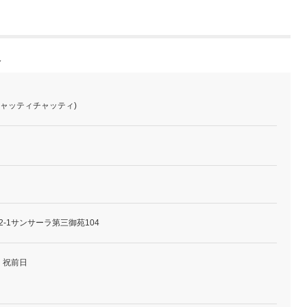
報
 (チャッティチャッティ)
2-1サンサーラ第三御苑104
・祝前日