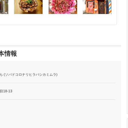
本情報
むら (ソバドコロナリヒラバシカミムラ)
18-13