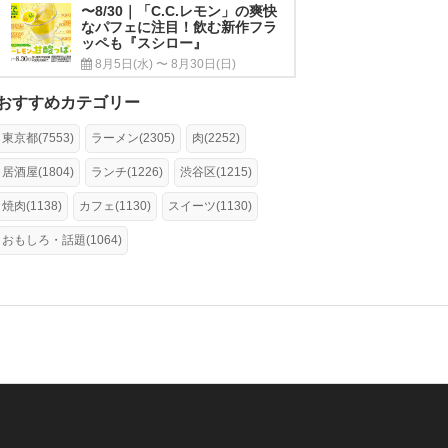
〜8/30｜「C.C.レモン」の爽快
なパフェに注目！飲む新作フラ
ッペも『スシロー』
8月5日(水) 〜 8月30日(日)
おすすめカテゴリー
東京都(7553)
ラーメン(2305)
肉(2252)
居酒屋(1804)
ランチ(1226)
渋谷区(1215)
焼肉(1138)
カフェ(1130)
スイーツ(1130)
おもしろ・話題(1064)