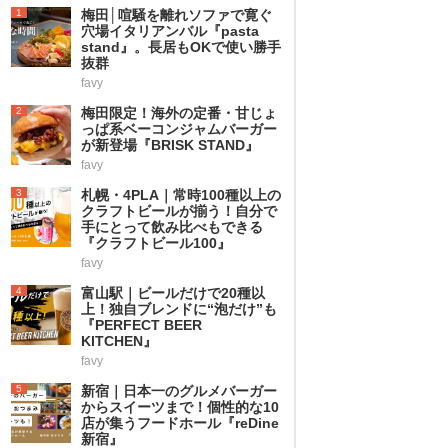
1
梅田│喧騒を離れソファで寛ぐ
穴場イタリアンバル『pasta
stand』。長居もOKで使い勝手
抜群
favy
2
梅田限定！海外の定番・甘じょ
っぱ系ベーコンジャムバーガー
が新登場『BRISK STAND』
favy
3
札幌・4PLA｜常時100種以上の
クラフトビールが揃う！自分で
手にとって飲み比べもできる
『クラフトビール100』
favy
4
富山駅｜ビールだけで20種以
上！独自ブレンドに“泡だけ”も
『PERFECT BEER
KITCHEN』
favy
5
新宿｜日本一のグルメバーガー
からスイーツまで！個性的な10
店が集うフードホール『reDine
新宿』