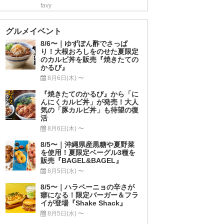
favy
グルメイベント
8/6〜｜ゆずぽん酢でさっぱ
り！大根おろしをのせた夏限定
のカルビ丼を販売『焼きたての
かるび』
8月6日(木) 〜
『焼きたてのかるび』から「に
んにくカルビ丼」が発売！大人
気の「豚カルビ丼」も待望の復
活
8月6日(木) 〜
8/5〜｜沖縄県産黒糖や夏野菜
を使用！夏限定ベーグル3種を
販売『BAGEL&BAGEL』
8月5日(水) 〜
8/5〜｜ハラペーニョの辛さが
癖になる！限定バーガー＆フラ
イが登場『Shake Shack』
8月5日(水) 〜