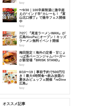
favy
2
〜9/30｜100辛麻辣湯に激辛超
えの“インド辛”カレーも！『富
山北口横丁』で激辛フェス開催
中
favy
3
7/27│『尾道ラーメンWAN』が
広島HiroPaにオープン！キッズ
ラーメン無料イベント開催
favy
4
梅田限定！海外の定番・甘じょ
っぱ系ベーコンジャムバーガー
が新登場『BRISK STAND』
favy
5
8/10〜19｜事前予約で500円引
き！最大4時間食べ飲み放題の
夏休みビュッフェ開催『reDine
広島』
favy
オススメ記事