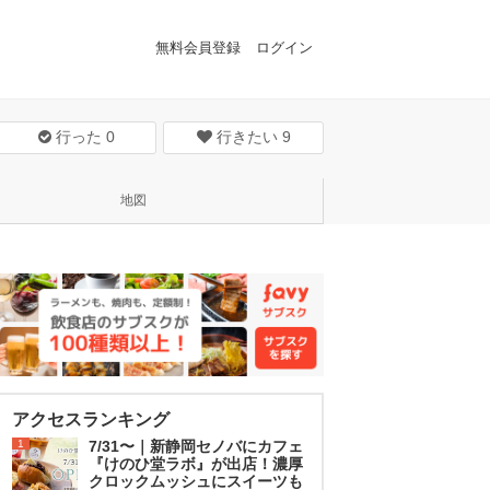
無料会員登録
ログイン
行った
0
行きたい
9
地図
アクセスランキング
1
7/31〜｜新静岡セノバにカフェ
『けのひ堂ラボ』が出店！濃厚
クロックムッシュにスイーツも