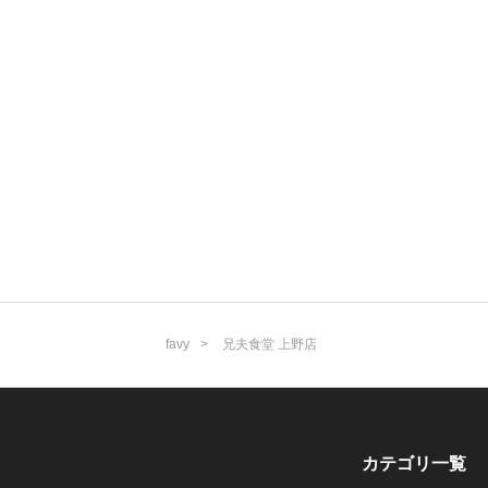
favy
兄夫食堂 上野店
カテゴリ一覧