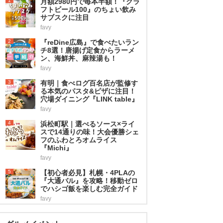
1
月額2980円で毎本半額！『クラ
フトビール100』のちょい飲み
サブスクに注目
favy
2
『reDine広島』で食べたいラン
チ8選！唐揚げ定食からラーメ
ン、海鮮丼、麻辣湯も！
favy
3
有明｜食べログ百名店が監修す
る本気のパスタ&ピザに注目！
穴場ダイニング『LINK table』
favy
4
浜松町駅｜選べるソース×ライ
スで14通りの味！大会優勝シェ
フのふわとろオムライス
『Michi』
favy
5
【初心者必見】札幌・4PLAの
『大通バル』を攻略！移動ゼロ
でハシゴ飯を楽しむ完全ガイド
favy