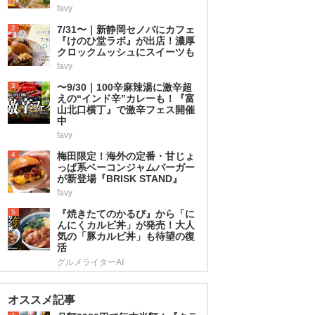
favy
2
7/31〜｜新静岡セノバにカフェ
『けのひ堂ラボ』が出店！濃厚
クロックムッシュにスイーツも
favy
3
〜9/30｜100辛麻辣湯に激辛超
えの“インド辛”カレーも！『富
山北口横丁』で激辛フェス開催
中
favy
4
梅田限定！海外の定番・甘じょ
っぱ系ベーコンジャムバーガー
が新登場『BRISK STAND』
favy
5
『焼きたてのかるび』から「に
んにくカルビ丼」が発売！大人
気の「豚カルビ丼」も待望の復
活
グルメライターAI
オススメ記事