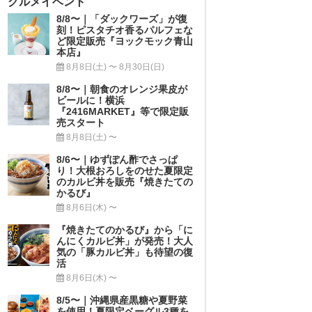
グルメイベント
8/8〜｜「ダックワーズ」が復
刻！ピスタチオ香るパルフェな
ど限定販売『ヨックモック青山
本店』
8月8日(土) 〜 8月30日(日)
8/8〜｜朝食のオレンジ果皮が
ビールに！横浜
『2416MARKET』等で限定販
売スタート
8月8日(土) 〜
8/6〜｜ゆずぽん酢でさっぱ
り！大根おろしをのせた夏限定
のカルビ丼を販売『焼きたての
かるび』
8月6日(木) 〜
『焼きたてのかるび』から「に
んにくカルビ丼」が発売！大人
気の「豚カルビ丼」も待望の復
活
8月6日(木) 〜
8/5〜｜沖縄県産黒糖や夏野菜
を使用！夏限定ベーグル3種を