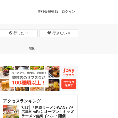
無料会員登録
ログイン
行った
0
行きたい
0
地図
アクセスランキング
1
7/27│『尾道ラーメンWAN』が
広島HiroPaにオープン！キッズ
ラーメン無料イベント開催