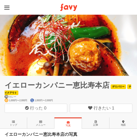
イエローカンパニー恵比寿本店
デリバリー
テ
イクアウト
カレー
1,000円〜2,000円
1,000円〜2,000円
行った
0
行きたい
1
トップ
メニュー
記事
地図
写真
イエローカンパニー恵比寿本店の写真