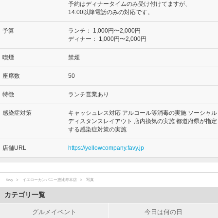
予約はディナータイムのみ受け付けてますが、
14:00以降電話のみの対応です。
予算
ランチ：
1,000円〜2,000円
ディナー：
1,000円〜2,000円
喫煙
禁煙
座席数
50
特徴
ランチ営業あり
感染症対策
キャッシュレス対応 アルコール等消毒の実施 ソーシャル
ディスタンスレイアウト 店内換気の実施 都道府県が指定
する感染症対策の実施
店舗URL
https://yellowcompany.favy.jp
favy
イエローカンパニー恵比寿本店
写真
カテゴリ一覧
グルメイベント
今日は何の日