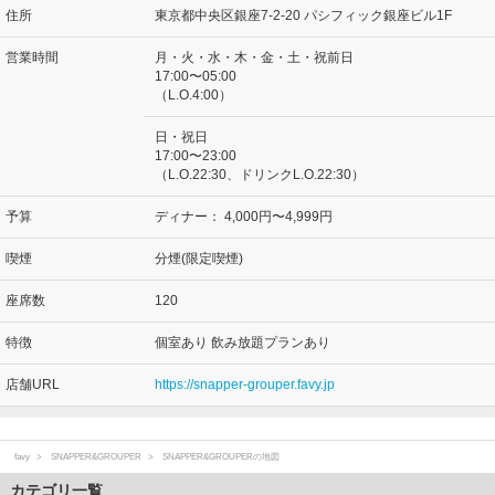
住所
東京都中央区銀座7-2-20 パシフィック銀座ビル1F
営業時間
月・火・水・木・金・土・祝前日
17:00〜05:00
（L.O.4:00）
日・祝日
17:00〜23:00
（L.O.22:30、ドリンクL.O.22:30）
予算
ディナー：
4,000円〜4,999円
喫煙
分煙(限定喫煙)
座席数
120
特徴
個室あり 飲み放題プランあり
店舗URL
https://snapper-grouper.favy.jp
favy
SNAPPER&GROUPER
SNAPPER&GROUPERの地図
カテゴリ一覧