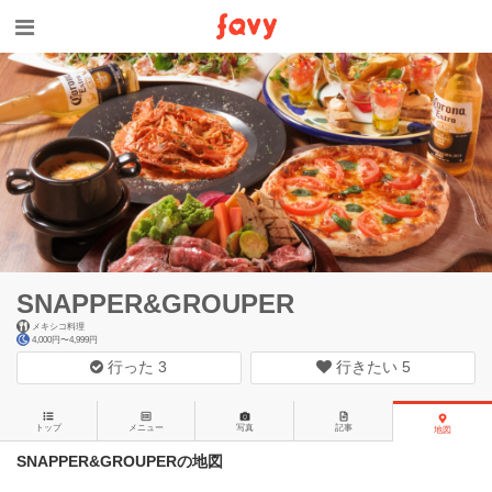
SNAPPER&GROUPER
メキシコ料理
4,000円〜4,999円
行った
3
行きたい
5
トップ
メニュー
写真
記事
地図
SNAPPER&GROUPERの地図