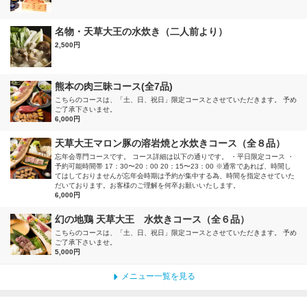
名物・天草大王の水炊き（二人前より）
2,500円
熊本の肉三昧コース(全7品)
こちらのコースは、「土、日、祝日」限定コースとさせていただきます。 予め
ご了承下さいませ。
6,000円
天草大王マロン豚の溶岩焼と水炊きコース（全８品）
忘年会専門コースです。 コース詳細は以下の通りです。 ・平日限定コース ・
予約可能時間帯 17：30〜20：00 20：15〜23：00 ※通常であれば、時間し
てはしておりませんが忘年会時期は予約が集中する為、時間を指定させていた
だいております。お客様のご理解を何卒お願いいたします。
6,000円
幻の地鶏 天草大王 水炊きコース（全６品）
こちらのコースは、「土、日、祝日」限定コースとさせていただきます。 予め
ご了承下さいませ。
5,000円
メニュー一覧を見る