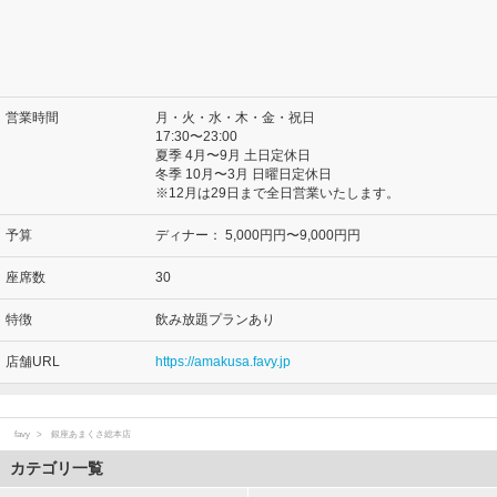
営業時間
月・火・水・木・金・祝日
17:30〜23:00
夏季 4月〜9月 土日定休日
冬季 10月〜3月 日曜日定休日
※12月は29日まで全日営業いたします。
予算
ディナー：
5,000円円〜9,000円円
座席数
30
特徴
飲み放題プランあり
店舗URL
https://amakusa.favy.jp
favy
銀座あまくさ総本店
カテゴリ一覧