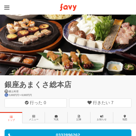
銀座あまくさ総本店
郷土料理
5,000円円〜9,000円円
行った
0
行きたい
7
メニュー
写真
記事
お知らせ
地図
トップ
0332896262