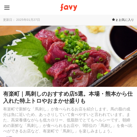
更新日： 2025年01月27日
お気に入り
2
有楽町｜馬刺しのおすすめ店5選。本場・熊本から仕
入れた特上トロやおまかせ盛りも
有楽町で新鮮な「馬刺し」が食べられるお店を紹介します。馬の脂の成
分は魚に近いため、あっさりしていて食べやすいと言われています。ま
た、高栄養価ながらも低カロリー、低脂肪でとてもヘルシーです。朝締
めの新鮮な「馬刺し」が食べられるお店や、9部位の「馬刺し」を食べ比
べができるお店など、有楽町で「馬刺し」を楽しみましょう。