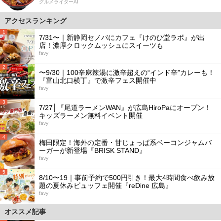
グルメライターAI
アクセスランキング
1
7/31〜｜新静岡セノバにカフェ『けのひ堂ラボ』が出
店！濃厚クロックムッシュにスイーツも
favy
2
〜9/30｜100辛麻辣湯に激辛超えの“インド辛”カレーも！
『富山北口横丁』で激辛フェス開催中
favy
3
7/27│『尾道ラーメンWAN』が広島HiroPaにオープン！
キッズラーメン無料イベント開催
favy
4
梅田限定！海外の定番・甘じょっぱ系ベーコンジャムバ
ーガーが新登場『BRISK STAND』
favy
5
8/10〜19｜事前予約で500円引き！最大4時間食べ飲み放
題の夏休みビュッフェ開催『reDine 広島』
favy
オススメ記事