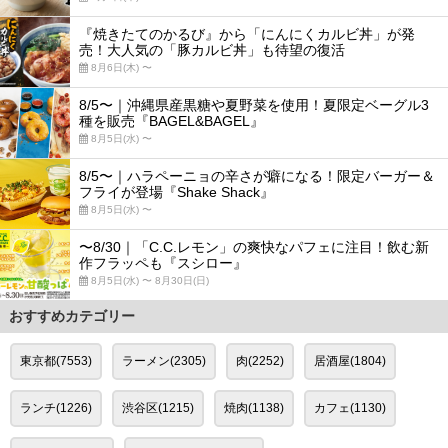
『焼きたてのかるび』から「にんにくカルビ丼」が発
売！大人気の「豚カルビ丼」も待望の復活
8月6日(木) 〜
8/5〜｜沖縄県産黒糖や夏野菜を使用！夏限定ベーグル3
種を販売『BAGEL&BAGEL』
8月5日(水) 〜
8/5〜｜ハラペーニョの辛さが癖になる！限定バーガー＆
フライが登場『Shake Shack』
8月5日(水) 〜
〜8/30｜「C.C.レモン」の爽快なパフェに注目！飲む新
作フラッペも『スシロー』
8月5日(水) 〜 8月30日(日)
おすすめカテゴリー
東京都(7553)
ラーメン(2305)
肉(2252)
居酒屋(1804)
ランチ(1226)
渋谷区(1215)
焼肉(1138)
カフェ(1130)