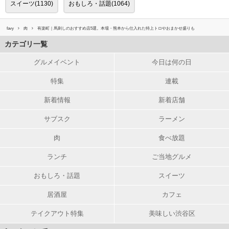
スイーツ(1130)
おもしろ・話題(1064)
favy
肉
有楽町｜馬刺しのおすすめ店5選。本場・熊本から仕入れた特上トロやおまかせ盛りも
カテゴリ一覧
グルメイベント
今日は何の日
特集
連載
新着情報
新着店舗
サブスク
ラーメン
肉
食べ放題
ランチ
ご当地グルメ
おもしろ・話題
スイーツ
居酒屋
カフェ
テイクアウト特集
美味しい渋谷区