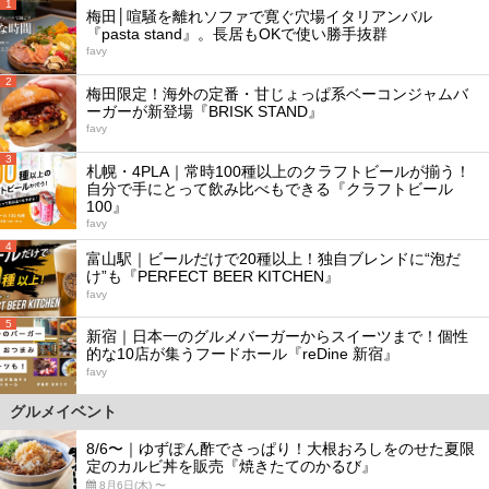
1
梅田│喧騒を離れソファで寛ぐ穴場イタリアンバル
『pasta stand』。長居もOKで使い勝手抜群
favy
2
梅田限定！海外の定番・甘じょっぱ系ベーコンジャムバ
ーガーが新登場『BRISK STAND』
favy
3
札幌・4PLA｜常時100種以上のクラフトビールが揃う！
自分で手にとって飲み比べもできる『クラフトビール
100』
favy
4
富山駅｜ビールだけで20種以上！独自ブレンドに“泡だ
け”も『PERFECT BEER KITCHEN』
favy
5
新宿｜日本一のグルメバーガーからスイーツまで！個性
的な10店が集うフードホール『reDine 新宿』
favy
グルメイベント
8/6〜｜ゆずぽん酢でさっぱり！大根おろしをのせた夏限
定のカルビ丼を販売『焼きたてのかるび』
8月6日(木) 〜