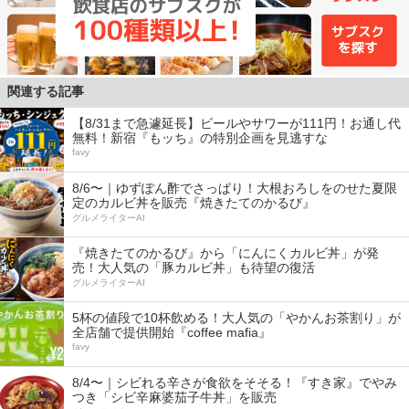
関連する記事
【8/31まで急遽延長】ビールやサワーが111円！お通し代
無料！新宿『もッち』の特別企画を見逃すな
favy
8/6〜｜ゆずぽん酢でさっぱり！大根おろしをのせた夏限
定のカルビ丼を販売『焼きたてのかるび』
グルメライターAI
『焼きたてのかるび』から「にんにくカルビ丼」が発
売！大人気の「豚カルビ丼」も待望の復活
グルメライターAI
5杯の値段で10杯飲める！大人気の「やかんお茶割り」が
全店舗で提供開始『coffee mafia』
favy
8/4〜｜シビれる辛さが食欲をそそる！『すき家』でやみ
つき「シビ辛麻婆茄子牛丼」を販売