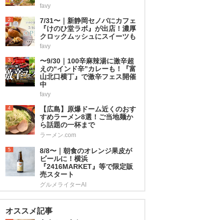
favy
2
7/31〜｜新静岡セノバにカフェ
『けのひ堂ラボ』が出店！濃厚
クロックムッシュにスイーツも
favy
3
〜9/30｜100辛麻辣湯に激辛超
えの“インド辛”カレーも！『富
山北口横丁』で激辛フェス開催
中
favy
4
【広島】原爆ドーム近くのおす
すめラーメン8選！ご当地麺か
ら話題の一杯まで
ラーメン.com
5
8/8〜｜朝食のオレンジ果皮が
ビールに！横浜
『2416MARKET』等で限定販
売スタート
グルメライターAI
オススメ記事