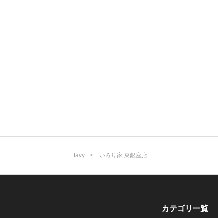
favy
いろり家 東銀座店
カテゴリ一覧