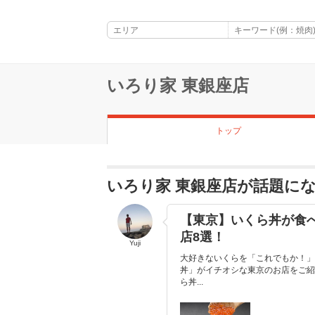
いろり家 東銀座店
トップ
いろり家 東銀座店が話題に
【東京】いくら丼が食べ
店8選！
Yuji
大好きないくらを「これでもか！」
丼」がイチオシな東京のお店をご紹
ら丼...