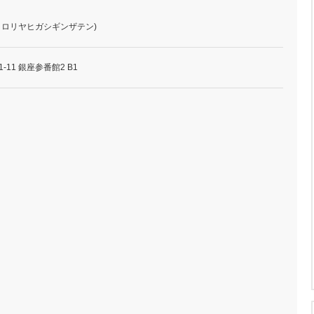
(イロリヤヒガシギンザテン)
-11 銀座参番館2 B1