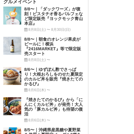
グルメイベント
8/8〜｜「ダックワーズ」が復
刻！ピスタチオ香るパルフェな
ど限定販売『ヨックモック青山
本店』
8月8日(土) 〜 8月30日(日)
8/8〜｜朝食のオレンジ果皮が
ビールに！横浜
『2416MARKET』等で限定販
売スタート
8月8日(土) 〜
8/6〜｜ゆずぽん酢でさっぱ
り！大根おろしをのせた夏限定
のカルビ丼を販売『焼きたての
かるび』
8月6日(木) 〜
『焼きたてのかるび』から「に
んにくカルビ丼」が発売！大人
気の「豚カルビ丼」も待望の復
活
8月6日(木) 〜
8/5〜｜沖縄県産黒糖や夏野菜