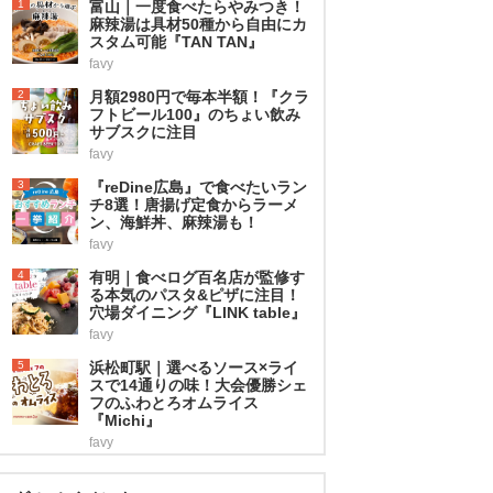
1
富山｜一度食べたらやみつき！
麻辣湯は具材50種から自由にカ
スタム可能『TAN TAN』
favy
2
月額2980円で毎本半額！『クラ
フトビール100』のちょい飲み
サブスクに注目
favy
3
『reDine広島』で食べたいラン
チ8選！唐揚げ定食からラーメ
ン、海鮮丼、麻辣湯も！
favy
4
有明｜食べログ百名店が監修す
る本気のパスタ&ピザに注目！
穴場ダイニング『LINK table』
favy
5
浜松町駅｜選べるソース×ライ
スで14通りの味！大会優勝シェ
フのふわとろオムライス
『Michi』
favy