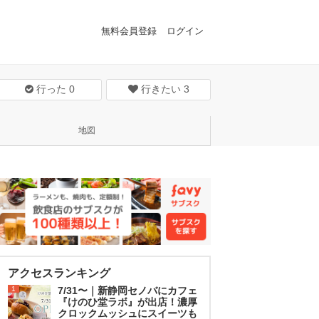
無料会員登録
ログイン
行った
0
行きたい
3
地図
アクセスランキング
1
7/31〜｜新静岡セノバにカフェ
『けのひ堂ラボ』が出店！濃厚
クロックムッシュにスイーツも