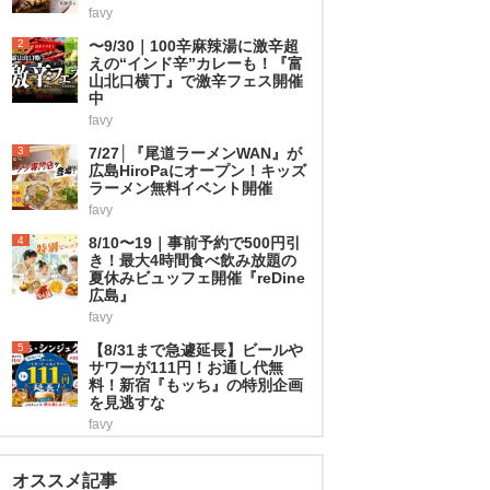
favy
2
〜9/30｜100辛麻辣湯に激辛超
えの“インド辛”カレーも！『富
山北口横丁』で激辛フェス開催
中
favy
3
7/27│『尾道ラーメンWAN』が
広島HiroPaにオープン！キッズ
ラーメン無料イベント開催
favy
4
8/10〜19｜事前予約で500円引
き！最大4時間食べ飲み放題の
夏休みビュッフェ開催『reDine
広島』
favy
5
【8/31まで急遽延長】ビールや
サワーが111円！お通し代無
料！新宿『もッち』の特別企画
を見逃すな
favy
オススメ記事