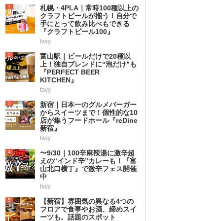
1
札幌・4PLA｜常時100種以上の
クラフトビールが揃う！自分で
手にとって飲み比べもできる
『クラフトビール100』
favy
2
富山駅｜ビールだけで20種以
上！独自ブレンドに“泡だけ”も
『PERFECT BEER
KITCHEN』
favy
3
新宿｜日本一のグルメバーガー
からスイーツまで！個性的な10
店が集うフードホール『reDine
新宿』
favy
4
〜9/30｜100辛麻辣湯に激辛超
えの“インド辛”カレーも！『富
山北口横丁』で激辛フェス開催
中
favy
5
【新宿】雰囲気の異なる4つの
フロアで食事やお酒、締めスイ
ーツも。話題のスポット