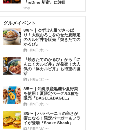
『reDine 新宿』に注目
favy
グルメイベント
8/6〜｜ゆずぽん酢でさっぱ
り！大根おろしをのせた夏限定
のカルビ丼を販売『焼きたての
かるび』
8月6日(木) 〜
『焼きたてのかるび』から「に
んにくカルビ丼」が発売！大人
気の「豚カルビ丼」も待望の復
活
8月6日(木) 〜
8/5〜｜沖縄県産黒糖や夏野菜
を使用！夏限定ベーグル3種を
販売『BAGEL&BAGEL』
8月5日(水) 〜
8/5〜｜ハラペーニョの辛さが
癖になる！限定バーガー＆フラ
イが登場『Shake Shack』
8月5日(水) 〜