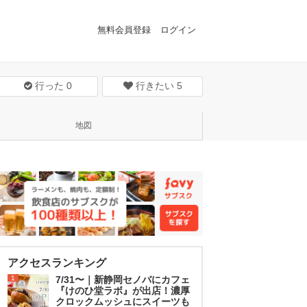
無料会員登録
ログイン
行った
0
行きたい
5
地図
アクセスランキング
1
7/31〜｜新静岡セノバにカフェ
『けのひ堂ラボ』が出店！濃厚
クロックムッシュにスイーツも