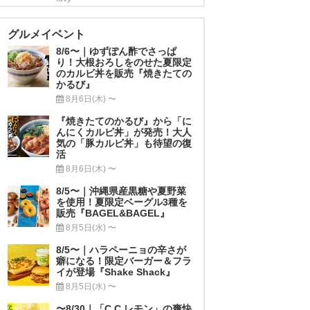
グルメイベント
8/6〜｜ゆずぽん酢でさっぱ
り！大根おろしをのせた夏限定
のカルビ丼を販売『焼きたての
かるび』
8月6日(木) 〜
『焼きたてのかるび』から「に
んにくカルビ丼」が発売！大人
気の「豚カルビ丼」も待望の復
活
8月6日(木) 〜
8/5〜｜沖縄県産黒糖や夏野菜
を使用！夏限定ベーグル3種を
販売『BAGEL&BAGEL』
8月5日(水) 〜
8/5〜｜ハラペーニョの辛さが
癖になる！限定バーガー＆フラ
イが登場『Shake Shack』
8月5日(水) 〜
〜8/30｜「C.C.レモン」の爽快