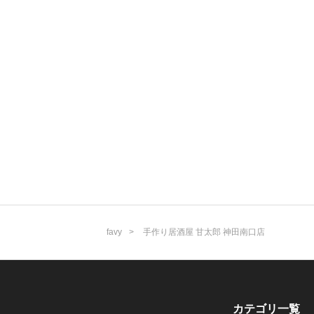
favy
手作り居酒屋 甘太郎 神田南口店
カテゴリ一覧