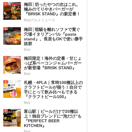
1
梅田│切ったやつの次はこれ。
極みのてりやきバーガーが
『BRISK STAND』の新定番！
favyグルメニュース
2
梅田│喧騒を離れソファで寛ぐ
穴場イタリアンバル『pasta
stand』。長居もOKで使い勝手
抜群
favy
3
梅田限定！海外の定番・甘じょ
っぱ系ベーコンジャムバーガー
が新登場『BRISK STAND』
favy
4
札幌・4PLA｜常時100種以上の
クラフトビールが揃う！自分で
手にとって飲み比べもできる
『クラフトビール100』
favy
5
富山駅｜ビールだけで20種以
上！独自ブレンドに“泡だけ”も
『PERFECT BEER
KITCHEN』
favy