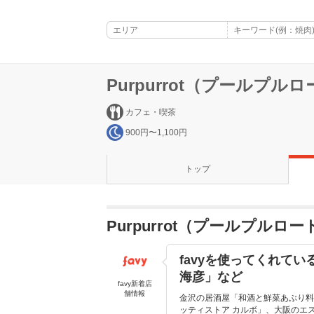
Purpurrot（プールプル
カフェ・喫茶
900円〜1,100円
トップ
Purpurrot（プールプル
favyを使ってくれて
海彦」など
favy新着店
舗情報
金沢の居酒屋「和酒と鮮菜あぶり料理
ッティストア カルボ」、大阪のエスニ