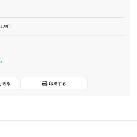
,100円
jp
を送る
印刷する