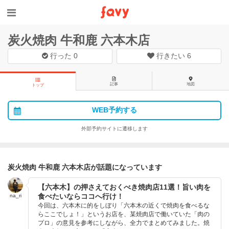
炭火焼肉 牛和鹿 六本木店
行った
0
行きたい
6
記事
地図
トップ
WEB予約する
外部予約サイトに遷移します
炭火焼肉 牛和鹿 六本木店が話題になっています
【六本木】の押さえておくべき焼肉店11選！旨い肉を
食べたいならココへ行け！
na_ri
今回は、六本木に的をしぼり「六本木の近くで焼肉を食べるな
らここでしょ！」というお店を、某焼肉店で働いていた「肉の
プロ」の意見を参考にしながら、全力でまとめてみました。焼