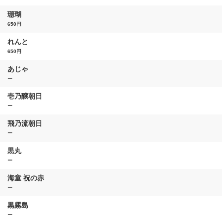
珊瑚
650円
れんと
650円
あじゃ
ー
壱乃醸朝日
ー
飛乃流朝日
ー
黒丸
ー
海童 祝の赤
ー
黒霧島
ー