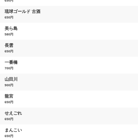
650円
琉球ゴールド 古酒
650円
美ら島
580円
長雲
650円
一番橋
700円
山田川
900円
龍宮
650円
せえごれ
650円
まんこい
650円