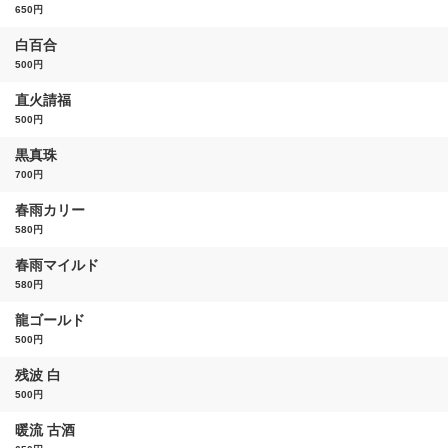
650円
白百合
500円
直火請福
500円
黒真珠
700円
春雨カリー
580円
春雨マイルド
580円
龍ゴールド
500円
残波 白
500円
暖流 古酒