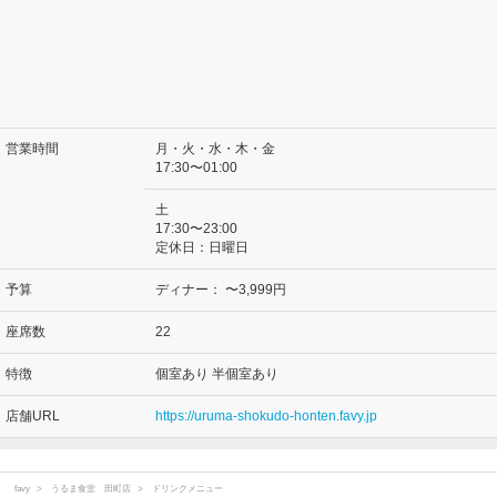
営業時間
月・火・水・木・金
17:30〜01:00
土
17:30〜23:00
定休日：日曜日
予算
ディナー：
〜3,999円
座席数
22
特徴
個室あり 半個室あり
店舗URL
https://uruma-shokudo-honten.favy.jp
favy
うるま食堂 田町店
ドリンクメニュー