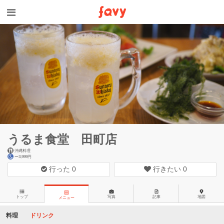
うるま食堂 田町店
沖縄料理
〜3,999円
行った
0
行きたい
0
トップ
写真
記事
地図
メニュー
料理
ドリンク