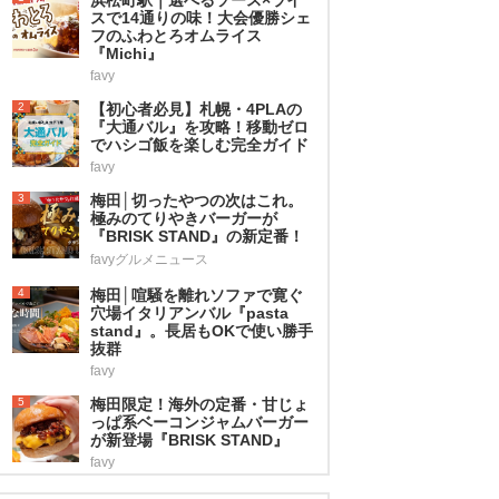
スで14通りの味！大会優勝シェ
フのふわとろオムライス
『Michi』
favy
2
【初心者必見】札幌・4PLAの
『大通バル』を攻略！移動ゼロ
でハシゴ飯を楽しむ完全ガイド
favy
3
梅田│切ったやつの次はこれ。
極みのてりやきバーガーが
『BRISK STAND』の新定番！
favyグルメニュース
4
梅田│喧騒を離れソファで寛ぐ
穴場イタリアンバル『pasta
stand』。長居もOKで使い勝手
抜群
favy
5
梅田限定！海外の定番・甘じょ
っぱ系ベーコンジャムバーガー
が新登場『BRISK STAND』
favy