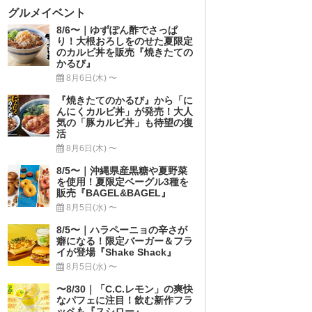
グルメイベント
8/6〜｜ゆずぽん酢でさっぱ
り！大根おろしをのせた夏限定
のカルビ丼を販売『焼きたての
かるび』
8月6日(木) 〜
『焼きたてのかるび』から「に
んにくカルビ丼」が発売！大人
気の「豚カルビ丼」も待望の復
活
8月6日(木) 〜
8/5〜｜沖縄県産黒糖や夏野菜
を使用！夏限定ベーグル3種を
販売『BAGEL&BAGEL』
8月5日(水) 〜
8/5〜｜ハラペーニョの辛さが
癖になる！限定バーガー＆フラ
イが登場『Shake Shack』
8月5日(水) 〜
〜8/30｜「C.C.レモン」の爽快
なパフェに注目！飲む新作フラ
ッペも『スシロー』