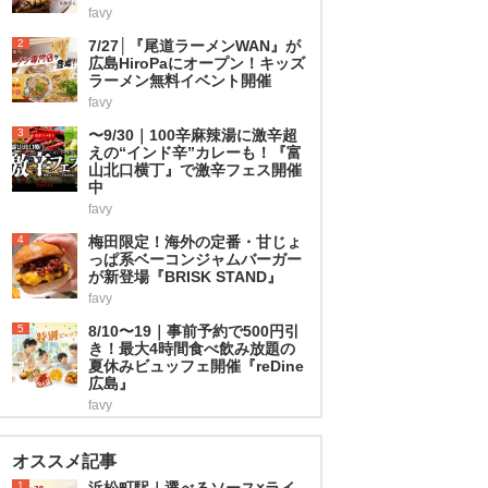
favy
2
7/27│『尾道ラーメンWAN』が
広島HiroPaにオープン！キッズ
ラーメン無料イベント開催
favy
3
〜9/30｜100辛麻辣湯に激辛超
えの“インド辛”カレーも！『富
山北口横丁』で激辛フェス開催
中
favy
4
梅田限定！海外の定番・甘じょ
っぱ系ベーコンジャムバーガー
が新登場『BRISK STAND』
favy
5
8/10〜19｜事前予約で500円引
き！最大4時間食べ飲み放題の
夏休みビュッフェ開催『reDine
広島』
favy
オススメ記事
1
浜松町駅｜選べるソース×ライ