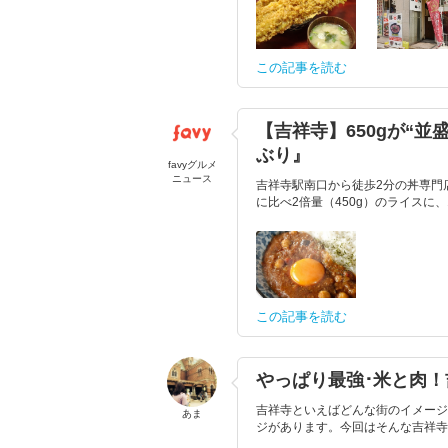
この記事を読む
【吉祥寺】650gが“並
ぶり』
favyグルメ
ニュース
吉祥寺駅南口から徒歩2分の丼専門
に比べ2倍量（450g）のライスに、
この記事を読む
やっぱり最強･米と肉！
吉祥寺といえばどんな街のイメージ
あま
ジがあります。今回はそんな吉祥寺