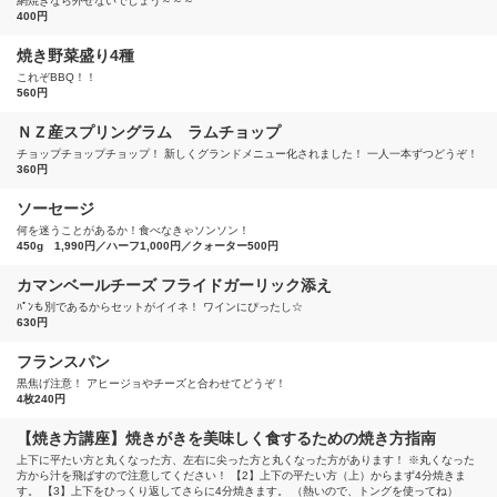
網焼きなら外せないでしょう～～～
400円
焼き野菜盛り4種
これぞBBQ！！
560円
ＮＺ産スプリングラム ラムチョップ
チョップチョップチョップ！ 新しくグランドメニュー化されました！ 一人一本ずつどうぞ！
360円
ソーセージ
何を迷うことがあるか！食べなきゃソンソン！
450g 1,990円／ハーフ1,000円／クォーター500円
カマンベールチーズ フライドガーリック添え
ﾊﾟﾝも別であるからセットがイイネ！ ワインにぴったし☆
630円
フランスパン
黒焦げ注意！ アヒージョやチーズと合わせてどうぞ！
4枚240円
【焼き方講座】焼きがきを美味しく食するための焼き方指南
上下に平たい方と丸くなった方、左右に尖った方と丸くなった方があります！ ※丸くなった
方から汁を飛ばすので注意してください！ 【2】上下の平たい方（上）からまず4分焼きま
す。 【3】上下をひっくり返してさらに4分焼きます。 （熱いので、トングを使ってね）