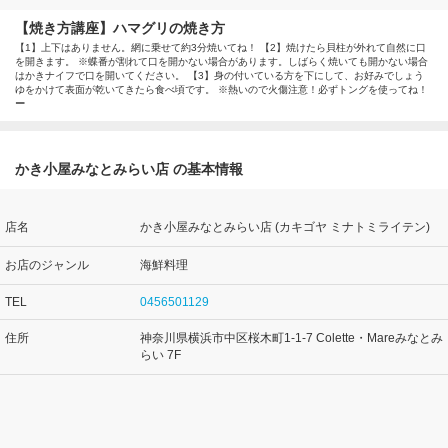
【焼き方講座】ハマグリの焼き方
【1】上下はありません。網に乗せて約3分焼いてね！ 【2】焼けたら貝柱が外れて自然に口
を開きます。 ※蝶番が割れて口を開かない場合があります。しばらく焼いても開かない場合
はかきナイフで口を開いてください。 【3】身の付いている方を下にして、お好みでしょう
ゆをかけて表面が乾いてきたら食べ頃です。 ※熱いので火傷注意！必ずトングを使ってね！
ー
かき小屋みなとみらい店 の基本情報
店名
かき小屋みなとみらい店 (カキゴヤ ミナトミライテン)
お店のジャンル
海鮮料理
TEL
0456501129
住所
神奈川県横浜市中区桜木町1-1-7 Colette・Mareみなとみ
らい 7F