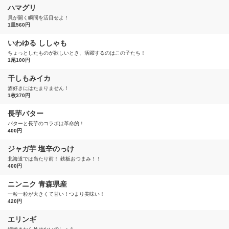
ハマグリ
貝が開く瞬間を活目せよ！
1皿560円
いわゆる ししゃも
ちょっとしたものが欲しいとき、活躍するのはこの子たち！
1尾100円
干しもみイカ
酒好きにはたまりません！
1枚370円
長芋バター
バターと長芋のコラボは革命的！
400円
ジャガ芋 塩辛のっけ
北海道では当たり前！ 鉄板おつまみ！！
400円
ニンニク 青森県産
一粒一粒が大きくて甘い！つまり美味い！
420円
エリンギ