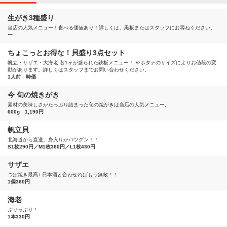
生がき3種盛り
当店の人気メニュー！食べる価値あり！詳しくは、黒板またはスタッフにお尋ねください。
ー
ちょこっとお得な！貝盛り3点セット
帆立・サザエ・大海老 各1ヶが盛られた鉄板メニュー！ ※ホタテのサイズによりお値段の変
動があります。詳しくはスタッフまでお問い合わせください。
1人前 時価
今 旬の焼きがき
素材の美味しさがたっぷり詰まった旬の焼がきは当店の人気メニュー。
600g 1,190円
帆立貝
北海道から直送。身入りがバツグン！！
S1枚290円／M1枚360円／L1枚430円
サザエ
つぼ焼き最高♪ 日本酒と合わせればもう無敵！！
1個360円
海老
ぷりっぷり！
1本330円