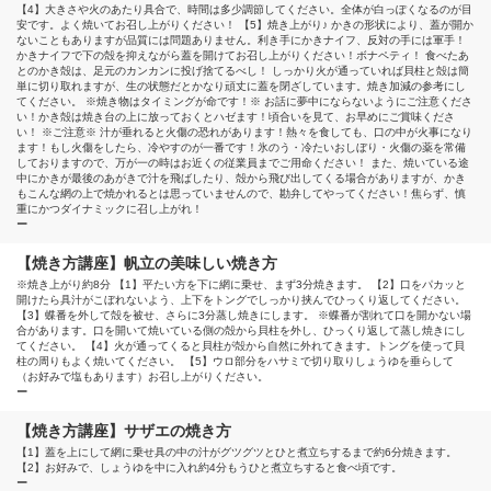
【4】大きさや火のあたり具合で、時間は多少調節してください。全体が白っぽくなるのが目
安です。よく焼いてお召し上がりください！ 【5】焼き上がり♪ かきの形状により、蓋が開か
ないこともありますが品質には問題ありません。利き手にかきナイフ、反対の手には軍手！
かきナイフで下の殻を抑えながら蓋を開けてお召し上がりください！ボナペティ！ 食べたあ
とのかき殻は、足元のカンカンに投げ捨てるべし！ しっかり火が通っていれば貝柱と殻は簡
単に切り取れますが、生の状態だとかなり頑丈に蓋を閉ざしています。焼き加減の参考にし
てください。 ※焼き物はタイミングが命です！※ お話に夢中にならないようにご注意くださ
い！かき殻は焼き台の上に放っておくとハゼます！頃合いを見て、お早めにご賞味くださ
い！ ※ご注意※ 汁が垂れると火傷の恐れがあります！熱々を食しても、口の中が火事になり
ます！もし火傷をしたら、冷やすのが一番です！氷のう・冷たいおしぼり・火傷の薬を常備
しておりますので、万が一の時はお近くの従業員までご用命ください！ また、焼いている途
中にかきが最後のあがきで汁を飛ばしたり、殻から飛び出してくる場合がありますが、かき
もこんな網の上で焼かれるとは思っていませんので、勘弁してやってください！焦らず、慎
重にかつダイナミックに召し上がれ！
ー
【焼き方講座】帆立の美味しい焼き方
※焼き上がり約8分 【1】平たい方を下に網に乗せ、まず3分焼きます。 【2】口をパカッと
開けたら具汁がこぼれないよう、上下をトングでしっかり挟んでひっくり返してください。
【3】蝶番を外して殻を被せ、さらに3分蒸し焼きにします。 ※蝶番が割れて口を開かない場
合があります。口を開いて焼いている側の殻から貝柱を外し、ひっくり返して蒸し焼きにし
てください。 【4】火が通ってくると貝柱が殻から自然に外れてきます。トングを使って貝
柱の周りもよく焼いてください。 【5】ウロ部分をハサミで切り取りしょうゆを垂らして
（お好みで塩もあります）お召し上がりください。
ー
【焼き方講座】サザエの焼き方
【1】蓋を上にして網に乗せ具の中の汁がグツグツとひと煮立ちするまで約6分焼きます。
【2】お好みで、しょうゆを中に入れ約4分もうひと煮立ちすると食べ頃です。
ー