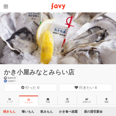
かき小屋みなとみらい店
海鮮料理
3,500円〜
行った
0
行きたい
4
トップ
写真
記事
お知らせ
地図
メニュー
焼きもん
喰いもん
飲みもん
かき食べ放題
昼の貸切宴会