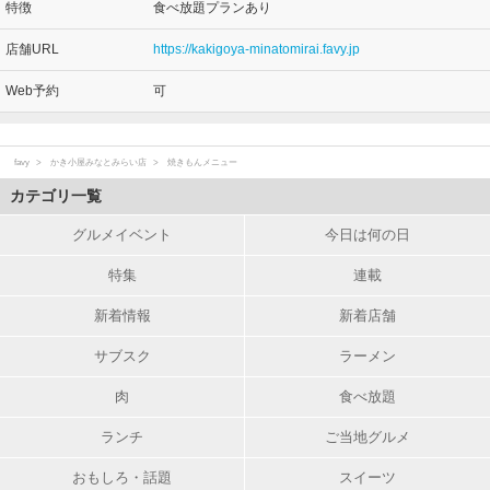
特徴
食べ放題プランあり
店舗URL
https://kakigoya-minatomirai.favy.jp
Web予約
可
favy
かき小屋みなとみらい店
焼きもんメニュー
カテゴリ一覧
グルメイベント
今日は何の日
特集
連載
新着情報
新着店舗
サブスク
ラーメン
肉
食べ放題
ランチ
ご当地グルメ
おもしろ・話題
スイーツ