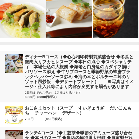
ディナーBコース（◆心心相印特製前菜盛合せ ◆冬瓜と
蟹肉入りフカヒレスープ ◆本日の点心 ◆スペシャリテ
ィ 本場仕込の大根餅 ◆海老と白身魚のカダイフ揚げ
バリソース添え ◆牛リブロースと季節野菜の蜂蜜ブラ
ックペッパーソース炒め ◆海の幸とポルチーニ茸のリ
ゾット風炒飯 ◆デザートプレート） ※写真はイメ
ージ・仕入れ等により内容が変更する場合があります
2日前までのご予約、2名様より承ります
8000円（8800円税込）
おこさまセット（スープ すいぎょうざ だいこんも
ち チャーハン デザート）
780円 （850円税込）
ランチAコース（◆工芸茶◆季節のアミューズ盛り合わ
せ ◆本日のスープ ◆当店名物特選大根餅 ◆自家製だれ