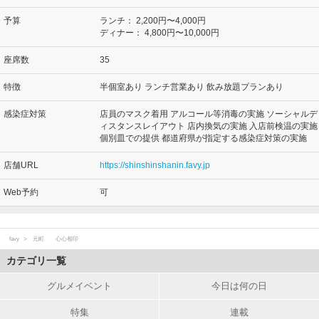
予算
ランチ：
2,200円〜4,000円
ディナー：
4,800円〜10,000円
座席数
35
特徴
半個室あり ランチ営業あり 飲み放題プランあり
感染症対策
店員のマスク着用 アルコール等消毒の実施 ソーシャルデ
ィスタンスレイアウト 店内換気の実施 入店前検温の実施
個別皿での提供 都道府県が指定する感染症対策の実施
店舗URL
https://shinshinshanin.favy.jp
Web予約
可
favy
元町 心心相印
カテゴリ一覧
グルメイベント
今日は何の日
特集
連載