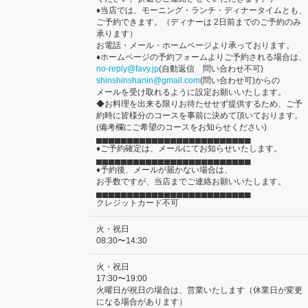
♦当店では、モーニング・ランチ・ディナータイムとも、
ご予約できます。（ディナーは 2日前までのご予約のみ
承ります）
お電話・メール・ホームページより承っております。
♦ホームページの予約フォームよりご予約される場合は、
no-reply@favy.jp
(自動返信 問い合わせ不可)
shinshinshanin@gmail.com
(問い合わせ可)からの
メールを受け取れるように設定お願いいたします。
◆お料理を出来る限りお待たせせず提供するため、ご予
約時に皆様分のコースを事前に決めて頂いております。
(備考欄にご希望のコースをお知らせください)
▄▄▄▄▄▄▄▄▄▄▄▄▄▄▄▄▄▄▄▄▄▄▄▄▄
♦ご予約確定は、メールにてお知らせいたします。
▄▄▄▄▄▄▄▄▄▄▄▄▄▄▄▄▄▄▄▄▄▄▄▄▄
♦予約後、メールが届かない場合は、
お手数ですが、当店までご連絡お願いいたします。
▄▄▄▄▄▄▄▄▄▄▄▄▄▄▄▄▄▄▄▄▄▄▄▄▄
クレジットカード不可
火・祝日
08:30〜14:30
火・祝日
17:30〜19:00
火曜日が祝日の場合は、営業いたします（休業日が変更
になる場合があります）