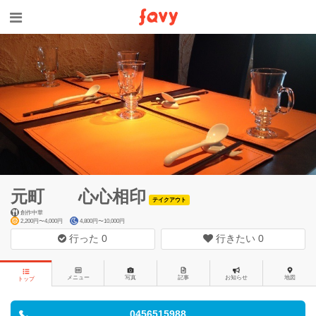
元町 心心相印
テイクアウト
創作中華
2,200円〜4,000円
4,800円〜10,000円
行った
0
行きたい
0
メニュー
写真
記事
お知らせ
地図
トップ
0456515988