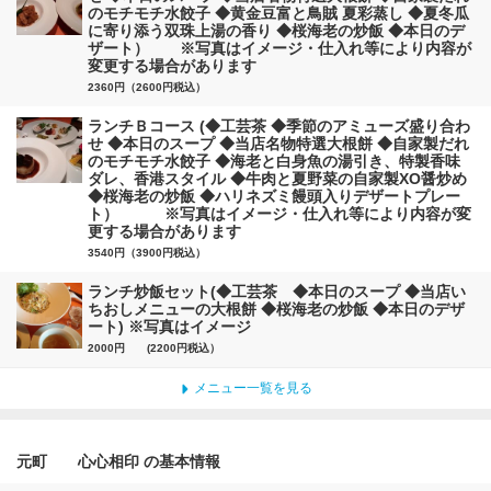
のモチモチ水餃子 ◆黄金豆富と鳥賊 夏彩蒸し ◆夏冬瓜
に寄り添う双珠上湯の香り ◆桜海老の炒飯 ◆本日のデ
ザート） ※写真はイメージ・仕入れ等により内容が
変更する場合があります
2360円（2600円税込）
ランチＢコース (◆工芸茶 ◆季節のアミューズ盛り合わ
せ ◆本日のスープ ◆当店名物特選大根餅 ◆自家製だれ
のモチモチ水餃子 ◆海老と白身魚の湯引き、特製香味
ダレ、香港スタイル ◆牛肉と夏野菜の自家製XO醤炒め
◆桜海老の炒飯 ◆ハリネズミ饅頭入りデザートプレー
ト） ※写真はイメージ・仕入れ等により内容が変
更する場合があります
3540円（3900円税込）
ランチ炒飯セット(◆工芸茶 ◆本日のスープ ◆当店い
ちおしメニューの大根餅 ◆桜海老の炒飯 ◆本日のデザ
ート) ※写真はイメージ
2000円 (2200円税込）
メニュー一覧を見る
元町 心心相印 の基本情報