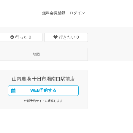
無料会員登録
ログイン
行った
0
行きたい
0
地図
山内農場 十日市場南口駅前店
WEB予約する
外部予約サイトに遷移します