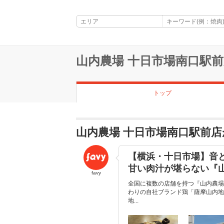
山内農場 十日市場南口駅
トップ
山内農場 十日市場南口駅前
【横浜・十日市場】音と
甘い肉汁が堪らない『
favy
全国に複数の店舗を持つ『山内農場
わりの自社ブランド鶏「薩摩山内地
地...