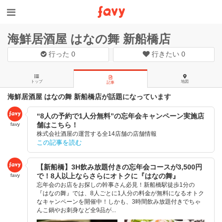
海鮮居酒屋 はなの舞 新船橋店
行った
0
行きたい
0
トップ
地図
記事
海鮮居酒屋 はなの舞 新船橋店が話題になっています
“8人の予約で1人分無料”の忘年会キャンペーン実施店
舗はこちら！
favy
株式会社酒屋の運営する全14店舗の店舗情報
この記事を読む
【新船橋】3H飲み放題付きの忘年会コースが3,500円
で！8人以上ならさらにオトクに『はなの舞』
favy
忘年会のお店をお探しの幹事さん必見！新船橋駅徒歩1分の
『はなの舞』では、8人ごとに1人分の料金が無料になるオトク
なキャンペーンを開催中！しかも、3時間飲み放題付きでちゃ
んこ鍋やお刺身など全9品が...