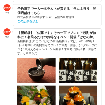
予約限定で一人一本ラムネが貰える「ラムネ祭り」開
催店舗はこちら！
favy
株式会社酒屋の運営する全13店舗の店舗情報
この記事を読む
【新船橋】「佐藤です」その一言でプレミア焼酎が無
料に！名乗るだけのお得なイベント開催『はなの舞』
favy
新船橋駅徒歩1分の『はなの舞 新船橋店』では、2018年9月1
日〜9月30日の期間限定でプレミア焼酎「佐藤」が1グループに
つき1本貰えるキャンペーンが開催！来店時に誰か1名「佐藤で
す」と名乗るだ...