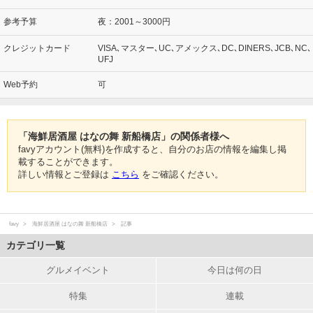
参考予算
夜：2001～3000円
クレジットカード
VISA､マスター､UC､アメックス､DC､DINERS､JCB､NC､
UFJ
Web予約
可
「海鮮居酒屋 はなの舞 新船橋店」の関係者様へ
favyアカウント(無料)を作成すると、自分のお店の情報を編集し掲
載することができます。
詳しい情報とご登録は
こちら
をご確認ください。
favy
海鮮居酒屋 はなの舞 新船橋店
記事
カテゴリ一覧
グルメイベント
今日は何の日
特集
連載