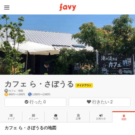
カフェ ら・さぼうる
テイクアウト
カフェ・喫茶
800円〜1,500円
1,000円〜2,000円
行った
0
行きたい
2
トップ
メニュー
写真
記事
お知らせ
地図
カフェ ら・さぼうるの地図