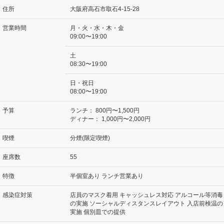
住所
大阪府高石市取石4-15-28
営業時間
月・火・水・木・金
09:00〜19:00
土
08:30〜19:00
日・祝日
08:00〜19:00
予算
ランチ：
800円〜1,500円
ディナー：
1,000円〜2,000円
喫煙
分煙(限定喫煙)
座席数
55
特徴
半個室あり ランチ営業あり
感染症対策
店員のマスク着用 キャッシュレス対応 アルコール等消毒
の実施 ソーシャルディスタンスレイアウト 入店前検温の
実施 個別皿での提供