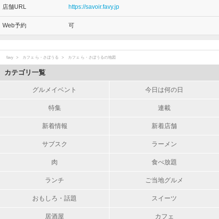
店舗URL
https://savoir.favy.jp
Web予約
可
favy
カフェ ら・さぼうる
カフェ ら・さぼうるの地図
カテゴリ一覧
グルメイベント
今日は何の日
特集
連載
新着情報
新着店舗
サブスク
ラーメン
肉
食べ放題
ランチ
ご当地グルメ
おもしろ・話題
スイーツ
居酒屋
カフェ