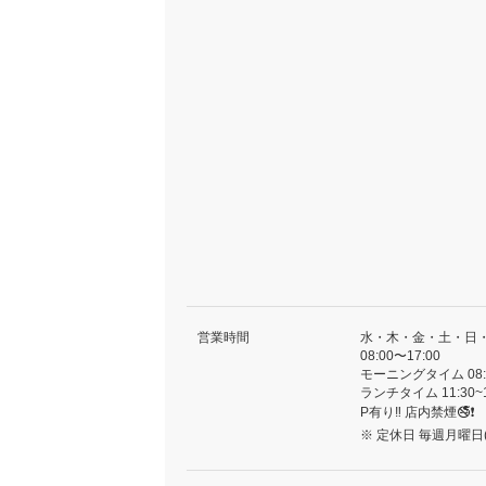
営業時間
水・木・金・土・日
08:00〜17:00
モーニングタイム 08:0
ランチタイム 11:30~1
P有り‼️ 店内禁煙🚭❗️
※ 定休日 毎週月曜日