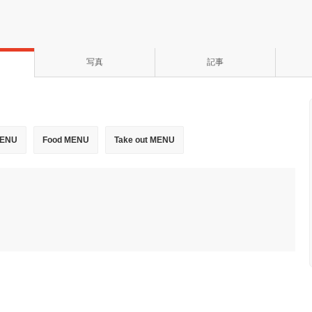
写真
記事
MENU
Food MENU
Take out MENU