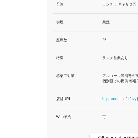
予算
ランチ：
￥９８０円
喫煙
禁煙
座席数
26
特徴
ランチ営業あり
感染症対策
アルコール等消毒の実
個別皿での提供 都
店舗URL
https://northcafe.favy.
Web予約
可