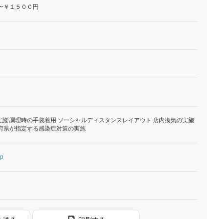
〜￥１５００円
施 調理時の手袋着用 ソーシャルディスタンスレイアウト 店内換気の実施
道府県が指定する感染症対策の実施
jp