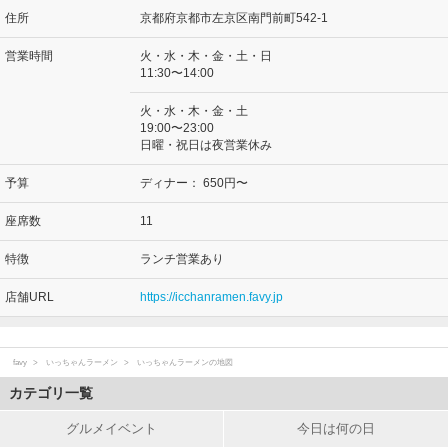
住所
京都府京都市左京区南門前町542-1
営業時間
火・水・木・金・土・日
11:30〜14:00
火・水・木・金・土
19:00〜23:00
日曜・祝日は夜営業休み
予算
ディナー：
650円〜
座席数
11
特徴
ランチ営業あり
店舗URL
https://icchanramen.favy.jp
favy
いっちゃんラーメン
いっちゃんラーメンの地図
カテゴリ一覧
グルメイベント
今日は何の日