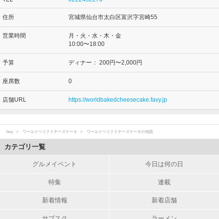
住所
宮城県仙台市太白区富沢字宮崎55
営業時間
月・火・水・木・金
10:00〜18:00
予算
ディナー：
200円〜2,000円
座席数
0
店舗URL
https://worldbakedcheesecake.favy.jp
favy
ワールドベイクドチーズケーキ
ワールドベイクドチーズケーキの地図
カテゴリ一覧
グルメイベント
今日は何の日
特集
連載
新着情報
新着店舗
サブスク
ラーメン