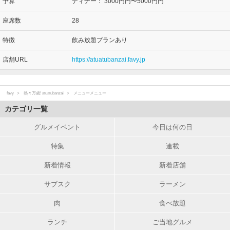
予算
ディナー：
3000円円〜5000円円
座席数
28
特徴
飲み放題プランあり
店舗URL
https://atuatubanzai.favy.jp
favy
熱々万歳! atuatubanzai
メニューメニュー
カテゴリ一覧
グルメイベント
今日は何の日
特集
連載
新着情報
新着店舗
サブスク
ラーメン
肉
食べ放題
ランチ
ご当地グルメ