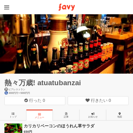
熱々万歳! atuatubanzai
ビアレストラン
3000円円〜5000円円
行った
0
行きたい
0
トップ
記事
お知らせ
地図
メニュー
カリカリベーコンのほうれん草サラダ
650円