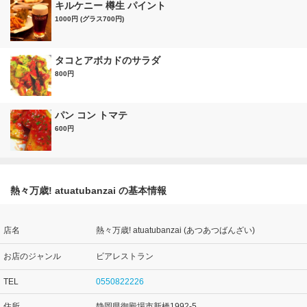
キルケニー 樽生 パイント
1000円 (グラス700円)
タコとアボカドのサラダ
800円
パン コン トマテ
600円
熱々万歳! atuatubanzai の基本情報
店名
熱々万歳! atuatubanzai (あつあつばんざい)
お店のジャンル
ビアレストラン
TEL
0550822226
住所
静岡県御殿場市新橋1992-5