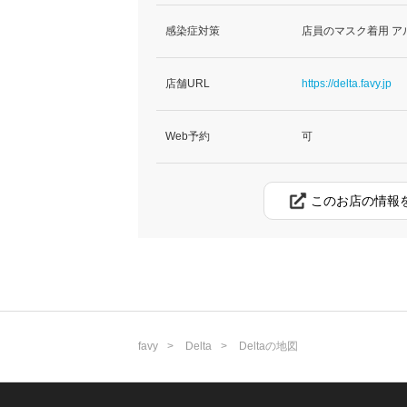
感染症対策
店員のマスク着用 ア
店舗URL
https://delta.favy.jp
Web予約
可
このお店の情報
favy
Delta
Deltaの地図