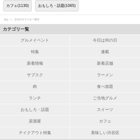
カフェ(1130)
おもしろ・話題(1065)
favy
夕日のキラメキ一乗寺
カテゴリ一覧
グルメイベント
今日は何の日
特集
連載
新着情報
新着店舗
サブスク
ラーメン
肉
食べ放題
ランチ
ご当地グルメ
おもしろ・話題
スイーツ
居酒屋
カフェ
テイクアウト特集
美味しい渋谷区