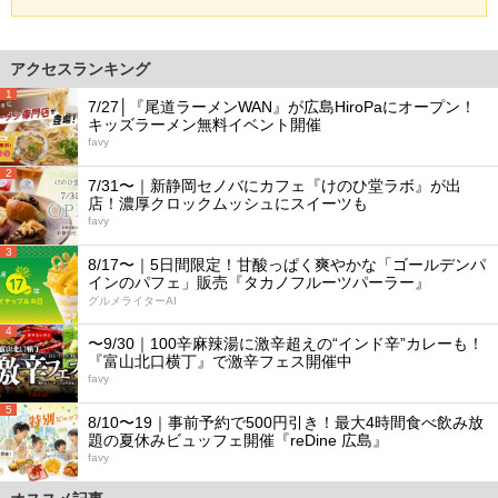
アクセスランキング
1
7/27│『尾道ラーメンWAN』が広島HiroPaにオープン！
キッズラーメン無料イベント開催
favy
2
7/31〜｜新静岡セノバにカフェ『けのひ堂ラボ』が出
店！濃厚クロックムッシュにスイーツも
favy
3
8/17〜｜5日間限定！甘酸っぱく爽やかな「ゴールデンパ
インのパフェ」販売『タカノフルーツパーラー』
グルメライターAI
4
〜9/30｜100辛麻辣湯に激辛超えの“インド辛”カレーも！
『富山北口横丁』で激辛フェス開催中
favy
5
8/10〜19｜事前予約で500円引き！最大4時間食べ飲み放
題の夏休みビュッフェ開催『reDine 広島』
favy