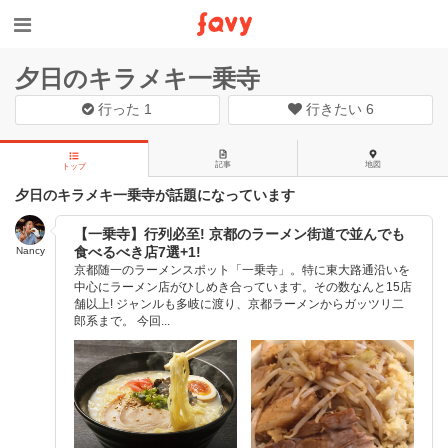
夕日のキラメキ一乗寺
行った
1
行きたい
6
記事
地図
トップ
夕日のキラメキ一乗寺が話題になっています
【一乗寺】行列必至! 京都のラーメン街道で並んでも
食べるべき店7選+1!
Nancy
京都随一のラーメンスポット「一乗寺」。特に東大路通沿いを
中心にラーメン店がひしめき合っています。その数なんと15店
舗以上! ジャンルも多岐に渡り、京都ラーメンからガッツリ二
郎系まで。 今回...