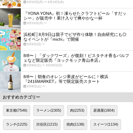
8月10日(月) 〜 8月19日(水)
『YONA YONA』初！凍らせたクラフトビール「すだッ
シー」が販売中！果汁入りで爽やかな一杯
8月10日(月) 〜
浜松町│8月9日は親子でピザ作り体験！自由研究にも◎
なイベントが『michi』で開催
8月9日(日) 〜
8/8〜｜「ダックワーズ」が復刻！ピスタチオ香るパルフ
ェなど限定販売『ヨックモック青山本店』
8月8日(土) 〜 8月30日(日)
8/8〜｜朝食のオレンジ果皮がビールに！横浜
『2416MARKET』等で限定販売スタート
8月8日(土) 〜
おすすめカテゴリー
東京都(7546)
ラーメン(2305)
肉(2253)
居酒屋(1804)
ランチ(1225)
渋谷区(1215)
焼肉(1138)
スイーツ(1134)