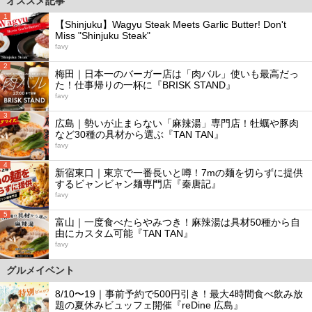
オススメ記事
1
【Shinjuku】Wagyu Steak Meets Garlic Butter! Don't
Miss "Shinjuku Steak"
favy
2
梅田｜日本一のバーガー店は「肉バル」使いも最高だっ
た！仕事帰りの一杯に『BRISK STAND』
favy
3
広島｜勢いが止まらない「麻辣湯」専門店！牡蠣や豚肉
など30種の具材から選ぶ『TAN TAN』
favy
4
新宿東口｜東京で一番長いと噂！7mの麺を切らずに提供
するビャンビャン麺専門店『秦唐記』
favy
5
富山｜一度食べたらやみつき！麻辣湯は具材50種から自
由にカスタム可能『TAN TAN』
favy
グルメイベント
8/10〜19｜事前予約で500円引き！最大4時間食べ飲み放
題の夏休みビュッフェ開催『reDine 広島』