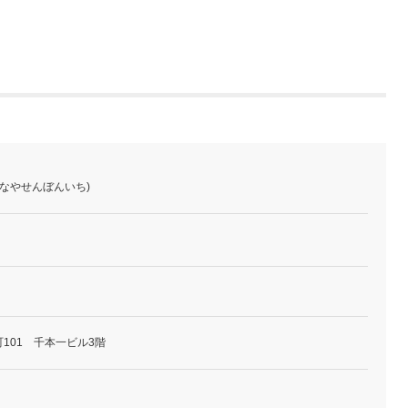
かなやせんぼんいち)
101 千本一ビル3階