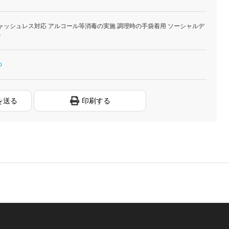
ャッシュレス対応 アルコール等消毒の実施 調理時の手袋着用 ソーシャルデ
ト
p
を送る
印刷する