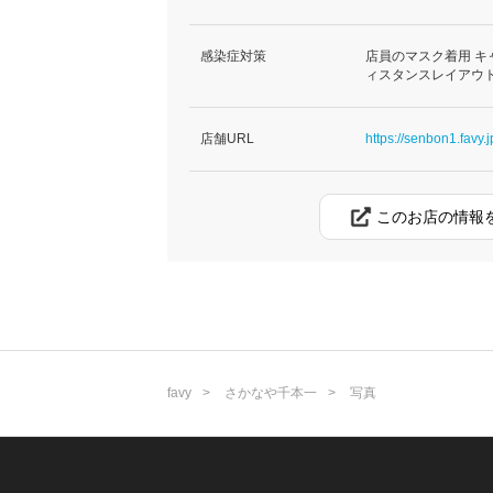
感染症対策
店員のマスク着用 キ
ィスタンスレイアウ
店舗URL
https://senbon1.favy.j
このお店の情報
favy
さかなや千本一
写真