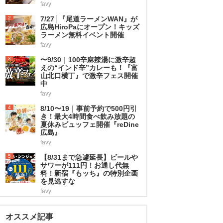
favy
2
7/27│『尾道ラーメンWAN』が
広島HiroPaにオープン！キッズ
ラーメン無料イベント開催
favy
3
〜9/30｜100辛麻辣湯に激辛超
えの“インド辛”カレーも！『富
山北口横丁』で激辛フェス開催
中
favy
4
8/10〜19｜事前予約で500円引
き！最大4時間食べ飲み放題の
夏休みビュッフェ開催『reDine
広島』
favy
5
【8/31まで急遽延長】ビールや
サワーが111円！お通し代無
料！新宿『もッち』の特別企画
を見逃すな
favy
オススメ記事