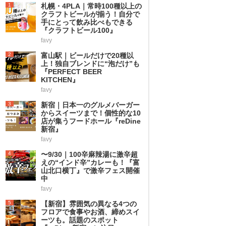
1
札幌・4PLA｜常時100種以上の
クラフトビールが揃う！自分で
手にとって飲み比べもできる
『クラフトビール100』
favy
2
富山駅｜ビールだけで20種以
上！独自ブレンドに“泡だけ”も
『PERFECT BEER
KITCHEN』
favy
3
新宿｜日本一のグルメバーガー
からスイーツまで！個性的な10
店が集うフードホール『reDine
新宿』
favy
4
〜9/30｜100辛麻辣湯に激辛超
えの“インド辛”カレーも！『富
山北口横丁』で激辛フェス開催
中
favy
5
【新宿】雰囲気の異なる4つの
フロアで食事やお酒、締めスイ
ーツも。話題のスポット