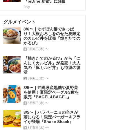
『reDine 新宿』に注目
favy
グルメイベント
8/6〜｜ゆずぽん酢でさっぱ
り！大根おろしをのせた夏限定
のカルビ丼を販売『焼きたての
かるび』
8月6日(木) 〜
『焼きたてのかるび』から「に
んにくカルビ丼」が発売！大人
気の「豚カルビ丼」も待望の復
活
8月6日(木) 〜
8/5〜｜沖縄県産黒糖や夏野菜
を使用！夏限定ベーグル3種を
販売『BAGEL&BAGEL』
8月5日(水) 〜
8/5〜｜ハラペーニョの辛さが
癖になる！限定バーガー＆フラ
イが登場『Shake Shack』
8月5日(水) 〜