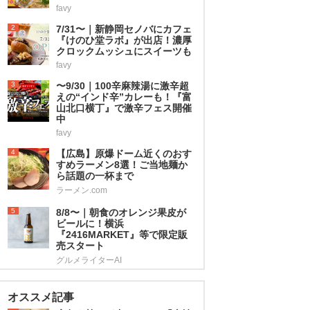
favy
2
7/31〜｜新静岡セノバにカフェ
『けのひ堂ラボ』が出店！濃厚
クロックムッシュにスイーツも
favy
3
〜9/30｜100辛麻辣湯に激辛超
えの“インド辛”カレーも！『富
山北口横丁』で激辛フェス開催
中
favy
4
【広島】原爆ドーム近くのおす
すめラーメン8選！ご当地麺か
ら話題の一杯まで
ラーメン.com
5
8/8〜｜朝食のオレンジ果皮が
ビールに！横浜
『2416MARKET』等で限定販
売スタート
グルメライターAI
オススメ記事