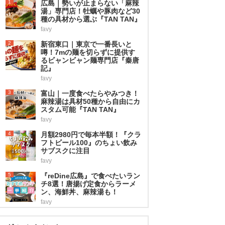
1
広島｜勢いが止まらない「麻辣
湯」専門店！牡蠣や豚肉など30
種の具材から選ぶ『TAN TAN』
favy
2
新宿東口｜東京で一番長いと
噂！7mの麺を切らずに提供す
るビャンビャン麺専門店『秦唐
記』
favy
3
富山｜一度食べたらやみつき！
麻辣湯は具材50種から自由にカ
スタム可能『TAN TAN』
favy
4
月額2980円で毎本半額！『クラ
フトビール100』のちょい飲み
サブスクに注目
favy
5
『reDine広島』で食べたいラン
チ8選！唐揚げ定食からラーメ
ン、海鮮丼、麻辣湯も！
favy