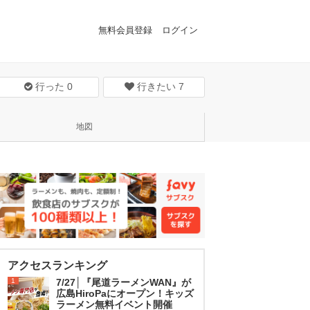
無料会員登録
ログイン
行った
0
行きたい
7
地図
アクセスランキング
1
7/27│『尾道ラーメンWAN』が
広島HiroPaにオープン！キッズ
ラーメン無料イベント開催