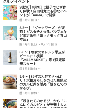
グルメイベント
浜松町│8月9日は親子でピザ作
り体験！自由研究にも◎なイベ
ントが『michi』で開催
8月9日(日) 〜
8/8〜｜「ダックワーズ」が復
刻！ピスタチオ香るパルフェな
ど限定販売『ヨックモック青山
本店』
8月8日(土) 〜 8月30日(日)
8/8〜｜朝食のオレンジ果皮が
ビールに！横浜
『2416MARKET』等で限定販
売スタート
8月8日(土) 〜
8/6〜｜ゆずぽん酢でさっぱ
り！大根おろしをのせた夏限定
のカルビ丼を販売『焼きたての
かるび』
8月6日(木) 〜
『焼きたてのかるび』から「に
んにくカルビ丼」が発売！大人