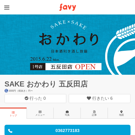
SAKE おかわり 五反田店
3000円（税抜き）円〜
行った
0
行きたい
6
メニュー
写真
記事
地図
トップ
0362773183