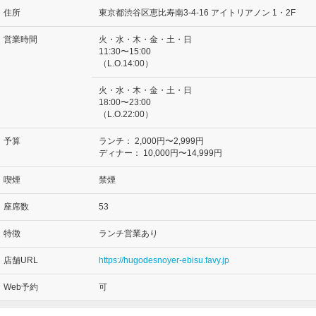
住所
東京都渋谷区恵比寿南3-4-16 アイトリアノン 1・2F
営業時間
火・水・木・金・土・日
11:30〜15:00
（L.O.14:00）
火・水・木・金・土・日
18:00〜23:00
（L.O.22:00）
予算
ランチ：
2,000円〜2,999円
ディナー：
10,000円〜14,999円
喫煙
禁煙
座席数
53
特徴
ランチ営業あり
店舗URL
https://hugodesnoyer-ebisu.favy.jp
Web予約
可