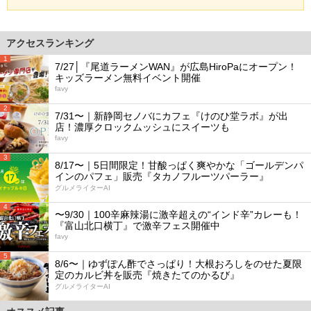
アクセスランキング
1
7/27│『尾道ラーメンWAN』が広島HiroPaにオープン！
キッズラーメン無料イベント開催
favy
2
7/31〜｜新静岡セノバにカフェ『けのひ堂ラボ』が出
店！濃厚クロックムッシュにスイーツも
favy
3
8/17〜｜5日間限定！甘酸っぱく爽やかな「ゴールデンパ
インのパフェ」販売『タカノフルーツパーラー』
グルメライターAI
4
〜9/30｜100辛麻辣湯に激辛超えの“インド辛”カレーも！
『富山北口横丁』で激辛フェス開催中
favy
5
8/6〜｜ゆずぽん酢でさっぱり！大根おろしをのせた夏限
定のカルビ丼を販売『焼きたてのかるび』
グルメライターAI