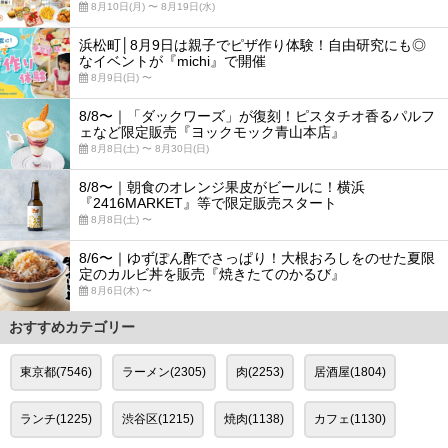
8月10日(月) 〜 8月19日(水)
浜松町│8月9日は親子でピザ作り体験！自由研究にも◎
なイベントが『michi』で開催
8月9日(日) 〜
8/8〜｜「ダックワーズ」が復刻！ピスタチオ香るパルフ
ェなど限定販売『ヨックモック青山本店』
8月8日(土) 〜 8月30日(日)
8/8〜｜朝食のオレンジ果皮がビールに！横浜
『2416MARKET』等で限定販売スタート
8月8日(土) 〜
8/6〜｜ゆずぽん酢でさっぱり！大根おろしをのせた夏限
定のカルビ丼を販売『焼きたてのかるび』
8月6日(木) 〜
おすすめカテゴリー
東京都(7546)
ラーメン(2305)
肉(2253)
居酒屋(1804)
ランチ(1225)
渋谷区(1215)
焼肉(1138)
カフェ(1130)