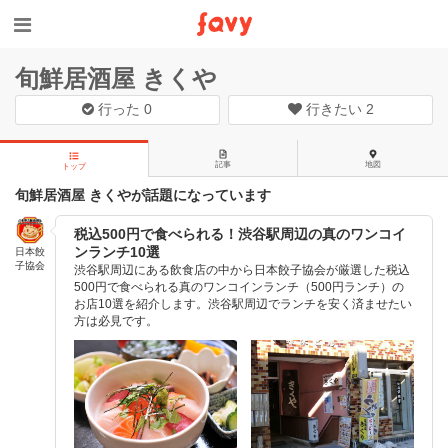
旬鮮居酒屋 きくや
行った
0
行きたい
2
記事
地図
トップ
旬鮮居酒屋 きくやが話題になっています
税込500円で食べられる！渋谷駅周辺の真のワンコイ
ンランチ10選
日本餃
子協会
渋谷駅周辺にある飲食店の中から日本餃子協会が厳選した税込
500円で食べられる真のワンコインランチ（500円ランチ）の
お店10選を紹介します。渋谷駅周辺でランチを安く済ませたい
方は必見です。