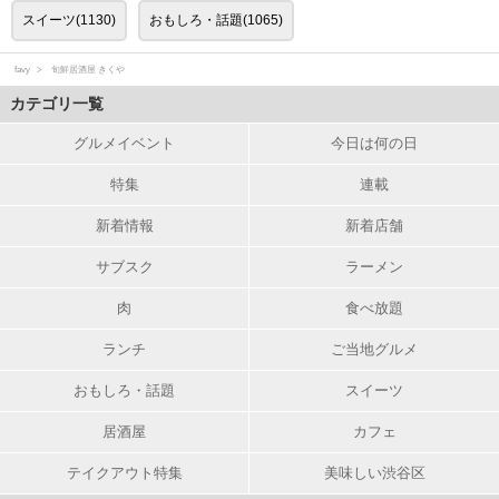
スイーツ(1130)
おもしろ・話題(1065)
favy
旬鮮居酒屋 きくや
カテゴリ一覧
グルメイベント
今日は何の日
特集
連載
新着情報
新着店舗
サブスク
ラーメン
肉
食べ放題
ランチ
ご当地グルメ
おもしろ・話題
スイーツ
居酒屋
カフェ
テイクアウト特集
美味しい渋谷区