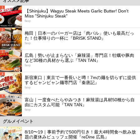
オススメ記事
1
【Shinjuku】Wagyu Steak Meets Garlic Butter! Don't
Miss "Shinjuku Steak"
favy
2
梅田｜日本一のバーガー店は「肉バル」使いも最高だっ
た！仕事帰りの一杯に『BRISK STAND』
favy
3
広島｜勢いが止まらない「麻辣湯」専門店！牡蠣や豚肉
など30種の具材から選ぶ『TAN TAN』
favy
4
新宿東口｜東京で一番長いと噂！7mの麺を切らずに提供
するビャンビャン麺専門店『秦唐記』
favy
5
富山｜一度食べたらやみつき！麻辣湯は具材50種から自
由にカスタム可能『TAN TAN』
favy
グルメイベント
8/10〜19｜事前予約で500円引き！最大4時間食べ飲み放
題の夏休みビュッフェ開催『reDine 広島』