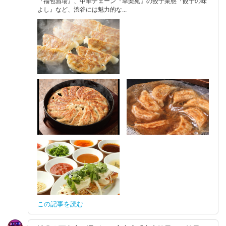
『福包酒場』、中華チェーン『幸楽苑』の餃子業態『餃子の味
よし』など、渋谷には魅力的な...
この記事を読む