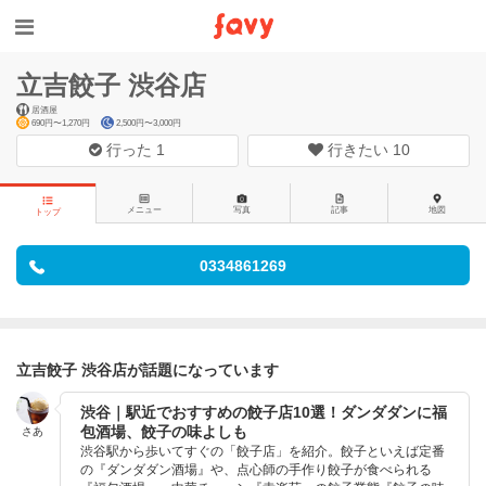
立吉餃子 渋谷店
居酒屋
690円〜1,270円
2,500円〜3,000円
行った
1
行きたい
10
メニュー
写真
記事
地図
トップ
0334861269
立吉餃子 渋谷店が話題になっています
渋谷｜駅近でおすすめの餃子店10選！ダンダダンに福
包酒場、餃子の味よしも
さあ
渋谷駅から歩いてすぐの「餃子店」を紹介。餃子といえば定番
の『ダンダダン酒場』や、点心師の手作り餃子が食べられる