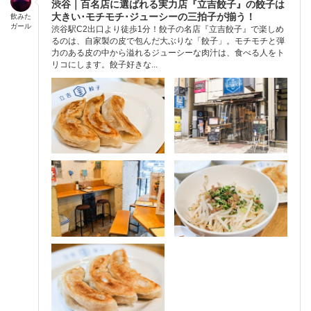
渋谷｜百名店に選ばれる実力店『立吉餃子』の餃子は
大きい･モチモチ･ジューシーの三拍子が揃う！
飲みた
ガール
渋谷駅C2出口より徒歩1分！餃子の名店『立吉餃子』で楽しめ
るのは、自家製の皮で包んだ大ぶりな「餃子」。モチモチと弾
力のある皮の中から溢れるジューシーな肉汁は、食べる人をト
リコにします。餃子好きな...