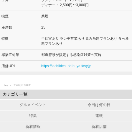
ディナー：
2,500円〜3,000円
喫煙
禁煙
座席数
25
特徴
半個室あり ランチ営業あり 飲み放題プランあり 食べ放
題プランあり
感染症対策
都道府県が指定する感染症対策の実施
店舗URL
https://tachikichi-shibuya.favy.jp
favy
立吉餃子 渋谷店
カテゴリ一覧
グルメイベント
今日は何の日
特集
連載
新着情報
新着店舗