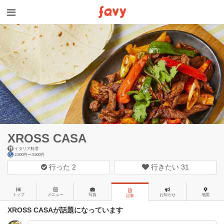
XROSS CASA
イタリア料理
2,500円〜3,500円
行った
2
行きたい
31
トップ
メニュー
写真
お知らせ
地図
記事
XROSS CASAが話題になっています