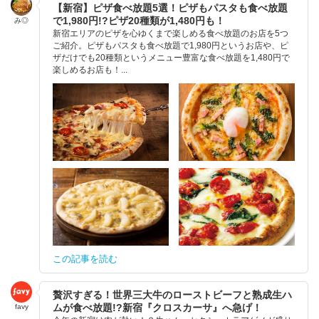
【新宿】ピザ食べ放題5選！ピザもパスタも食べ放題
で1,980円!?ピザ20種類が1,480円も！
み◎
新宿エリアのピザを心ゆくまで楽しめる食べ放題のお店を5つ
ご紹介。ピザもパスタも食べ放題で1,980円というお店や、ピ
ザだけでも20種類というメニュー豊富な食べ放題を1,480円で
楽しめるお店も！...
この記事を読む
贅沢すぎる！世界三大牛のローストビーフと熟成生ハ
ムが食べ放題!?新宿『クロスカーサ』へ急げ！
favy