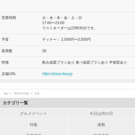
営業時間
火・水・木・金・土・日
17:00〜23:00
ラストオーダーは22時30分です。
予算
ディナー：
2,500円〜3,500円
座席数
30
特徴
飲み放題プランあり 食べ放題プランあり 半個室あり
店舗URL
https://xross.favy.jp
favy
XROSS CASA
記事
カテゴリ一覧
グルメイベント
今日は何の日
特集
連載