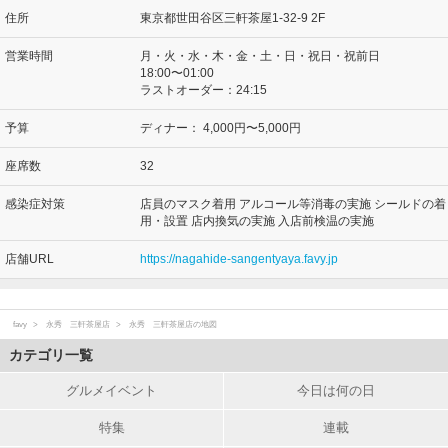
住所
東京都世田谷区三軒茶屋1-32-9 2F
営業時間
月・火・水・木・金・土・日・祝日・祝前日
18:00〜01:00
ラストオーダー：24:15
予算
ディナー：
4,000円〜5,000円
座席数
32
感染症対策
店員のマスク着用 アルコール等消毒の実施 シールドの着
用・設置 店内換気の実施 入店前検温の実施
店舗URL
https://nagahide-sangentyaya.favy.jp
favy
永秀 三軒茶屋店
永秀 三軒茶屋店の地図
カテゴリ一覧
グルメイベント
今日は何の日
特集
連載