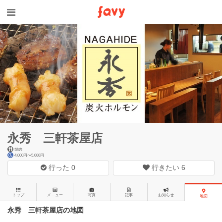
永秀 三軒茶屋店
焼肉
4,000円〜5,000円
行った
0
行きたい
6
トップ
メニュー
写真
記事
お知らせ
地図
永秀 三軒茶屋店の地図