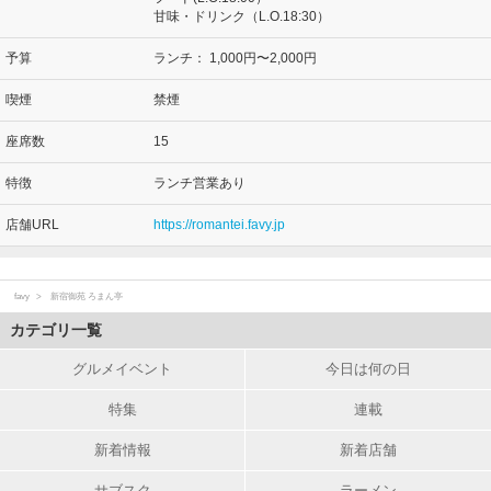
甘味・ドリンク（L.O.18:30）
予算
ランチ：
1,000円〜2,000円
喫煙
禁煙
座席数
15
特徴
ランチ営業あり
店舗URL
https://romantei.favy.jp
favy
新宿御苑 ろまん亭
カテゴリ一覧
グルメイベント
今日は何の日
特集
連載
新着情報
新着店舗
サブスク
ラーメン