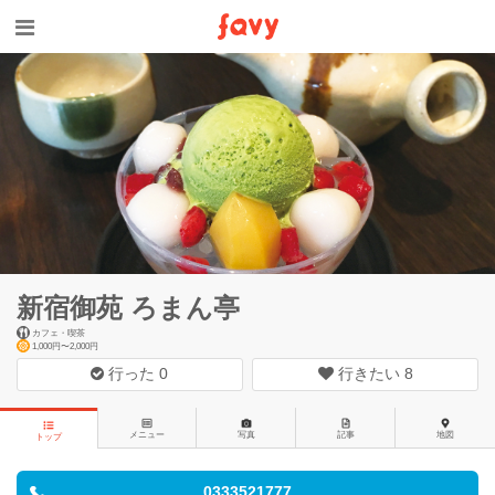
新宿御苑 ろまん亭
カフェ・喫茶
1,000円〜2,000円
行った
0
行きたい
8
メニュー
写真
記事
地図
トップ
0333521777