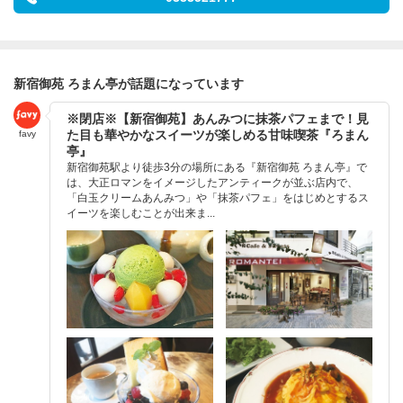
新宿御苑 ろまん亭が話題になっています
※閉店※【新宿御苑】あんみつに抹茶パフェまで！見
た目も華やかなスイーツが楽しめる甘味喫茶『ろまん
favy
亭』
新宿御苑駅より徒歩3分の場所にある『新宿御苑 ろまん亭』で
は、大正ロマンをイメージしたアンティークが並ぶ店内で、
「白玉クリームあんみつ」や「抹茶パフェ」をはじめとするス
イーツを楽しむことが出来ま...