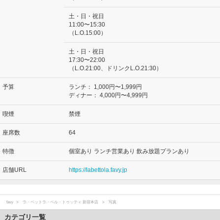
土・日・祝日
11:00〜15:30
（L.O.15:00）
土・日・祝日
17:30〜22:00
（L.O.21:00、ドリンクL.O.21:30）
予算
ランチ：
1,000円〜1,999円
ディナー：
4,000円〜4,999円
喫煙
禁煙
座席数
64
特徴
個室あり ランチ営業あり 飲み放題プランあり
店舗URL
https://labettola.favy.jp
favy
ラ・ベットラ・ペル・トゥッティ 新宿本店
写真
カテゴリ一覧