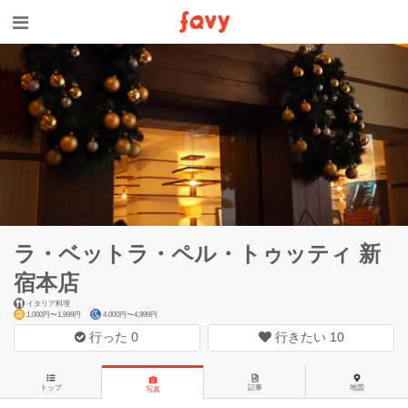
ラ・ベットラ・ペル・トゥッティ 新
宿本店
イタリア料理
1,000円〜1,999円
4,000円〜4,999円
行った
0
行きたい
10
トップ
記事
地図
写真