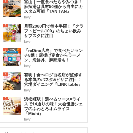
1
富山｜一度食べたらやみつき！
麻辣湯は具材50種から自由にカ
スタム可能『TAN TAN』
favy
2
月額2980円で毎本半額！『クラ
フトビール100』のちょい飲み
サブスクに注目
favy
3
『reDine広島』で食べたいラン
チ8選！唐揚げ定食からラーメ
ン、海鮮丼、麻辣湯も！
favy
4
有明｜食べログ百名店が監修す
る本気のパスタ&ピザに注目！
穴場ダイニング『LINK table』
favy
5
浜松町駅｜選べるソース×ライ
スで14通りの味！大会優勝シェ
フのふわとろオムライス
『Michi』
favy