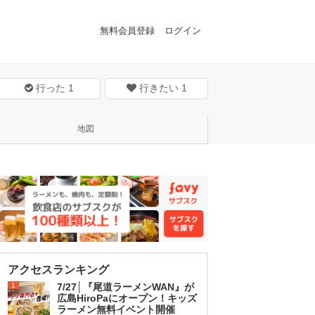
無料会員登録
ログイン
行った
1
行きたい
1
地図
アクセスランキング
1
7/27│『尾道ラーメンWAN』が
広島HiroPaにオープン！キッズ
ラーメン無料イベント開催