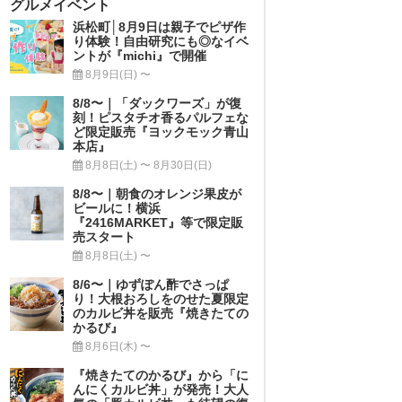
グルメイベント
浜松町│8月9日は親子でピザ作
り体験！自由研究にも◎なイベ
ントが『michi』で開催
8月9日(日) 〜
8/8〜｜「ダックワーズ」が復
刻！ピスタチオ香るパルフェな
ど限定販売『ヨックモック青山
本店』
8月8日(土) 〜 8月30日(日)
8/8〜｜朝食のオレンジ果皮が
ビールに！横浜
『2416MARKET』等で限定販
売スタート
8月8日(土) 〜
8/6〜｜ゆずぽん酢でさっぱ
り！大根おろしをのせた夏限定
のカルビ丼を販売『焼きたての
かるび』
8月6日(木) 〜
『焼きたてのかるび』から「に
んにくカルビ丼」が発売！大人