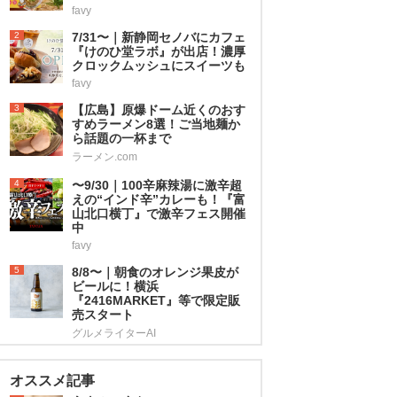
favy
2
7/31〜｜新静岡セノバにカフェ
『けのひ堂ラボ』が出店！濃厚
クロックムッシュにスイーツも
favy
3
【広島】原爆ドーム近くのおす
すめラーメン8選！ご当地麺か
ら話題の一杯まで
ラーメン.com
4
〜9/30｜100辛麻辣湯に激辛超
えの“インド辛”カレーも！『富
山北口横丁』で激辛フェス開催
中
favy
5
8/8〜｜朝食のオレンジ果皮が
ビールに！横浜
『2416MARKET』等で限定販
売スタート
グルメライターAI
オススメ記事