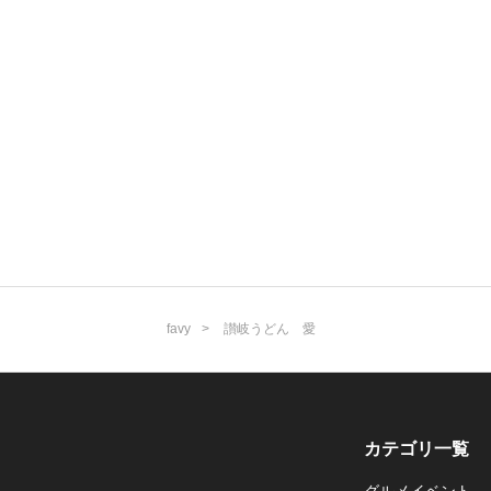
favy
讃岐うどん 愛
カテゴリ一覧
グルメイベント