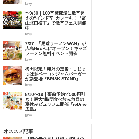
favy
2
〜9/30｜100辛麻辣湯に激辛超
えの“インド辛”カレーも！『富
山北口横丁』で激辛フェス開催
中
favy
3
7/27│『尾道ラーメンWAN』が
広島HiroPaにオープン！キッズ
ラーメン無料イベント開催
favy
4
梅田限定！海外の定番・甘じょ
っぱ系ベーコンジャムバーガー
が新登場『BRISK STAND』
favy
5
8/10〜19｜事前予約で500円引
き！最大4時間食べ飲み放題の
夏休みビュッフェ開催『reDine
広島』
favy
オススメ記事
1
【初心者必見】札幌・4PLAの