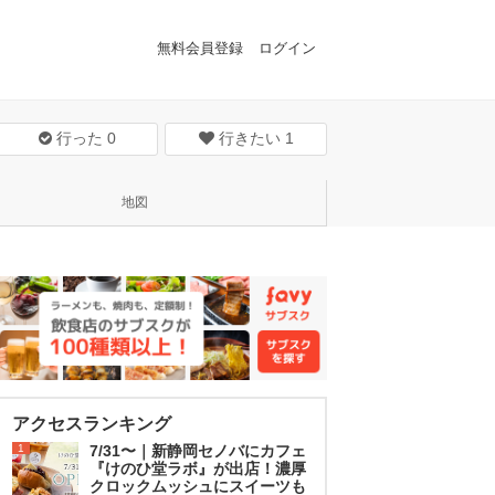
無料会員登録
ログイン
行った
0
行きたい
1
地図
アクセスランキング
1
7/31〜｜新静岡セノバにカフェ
『けのひ堂ラボ』が出店！濃厚
クロックムッシュにスイーツも