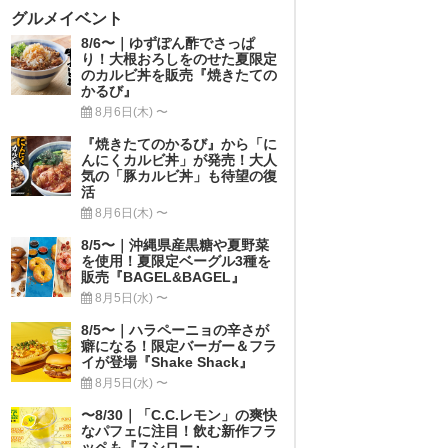
グルメイベント
8/6〜｜ゆずぽん酢でさっぱ
り！大根おろしをのせた夏限定
のカルビ丼を販売『焼きたての
かるび』
8月6日(木) 〜
『焼きたてのかるび』から「に
んにくカルビ丼」が発売！大人
気の「豚カルビ丼」も待望の復
活
8月6日(木) 〜
8/5〜｜沖縄県産黒糖や夏野菜
を使用！夏限定ベーグル3種を
販売『BAGEL&BAGEL』
8月5日(水) 〜
8/5〜｜ハラペーニョの辛さが
癖になる！限定バーガー＆フラ
イが登場『Shake Shack』
8月5日(水) 〜
〜8/30｜「C.C.レモン」の爽快
なパフェに注目！飲む新作フラ
ッペも『スシロー』