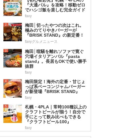
『大通バル』を攻略！移動ゼロ
でハシゴ飯を楽しむ完全ガイド
favy
2
梅田│切ったやつの次はこれ。
極みのてりやきバーガーが
『BRISK STAND』の新定番！
favyグルメニュース
3
梅田│喧騒を離れソファで寛ぐ
穴場イタリアンバル『pasta
stand』。長居もOKで使い勝手
抜群
favy
4
梅田限定！海外の定番・甘じょ
っぱ系ベーコンジャムバーガー
が新登場『BRISK STAND』
favy
5
札幌・4PLA｜常時100種以上の
クラフトビールが揃う！自分で
手にとって飲み比べもできる
『クラフトビール100』
favy