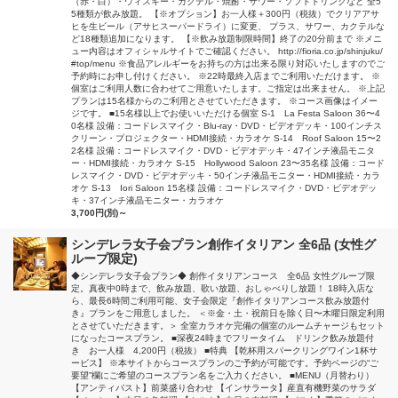
（赤・白）・ウィスキー・カクテル・焼酎・サワー・ソフトドリンクなど 全5
5種類が飲み放題。 【※オプション】お一人様＋300円（税抜）でクリアアサ
ヒを生ビール（アサヒスーパードライ）に変更、 プラス、サワー、カクテルな
ど18種類追加になります。 【※飲み放題制限時間】終了の20分前まで ※メニ
ュー内容はオフィシャルサイトでご確認ください。 http://fioria.co.jp/shinjuku/
#top/menu ※食品アレルギーをお持ちの方は出来る限り対応いたしますのでご
予約時にお申し付けください。 ※22時最終入店までご利用いただけます。 ※
個室はご利用人数に合わせてご用意いたします。ご指定は出来ません。 ※上記
プランは15名様からのご利用とさせていただきます。 ※コース画像はイメー
ジです。 ■15名様以上でお使いいただける個室 S-1 La Festa Saloon 36〜4
0名様 設備：コードレスマイク・Blu-ray・DVD・ビデオデッキ・100インチス
クリーン・プロジェクター・HDMI接続・カラオケ S-14 Roof Saloon 15〜2
2名様 設備：コードレスマイク・DVD・ビデオデッキ・47インチ液晶モニタ
ー・HDMI接続・カラオケ S-15 Hollywood Saloon 23〜35名様 設備：コード
レスマイク・DVD・ビデオデッキ・50インチ液晶モニター・HDMI接続・カラ
オケ S-13 Iori Saloon 15名様 設備：コードレスマイク・DVD・ビデオデッ
キ・37インチ液晶モニター・カラオケ
3,700円(別)～
シンデレラ女子会プラン創作イタリアン 全6品 (女性グ
ループ限定)
◆シンデレラ女子会プラン◆ 創作イタリアンコース 全6品 女性グループ限
定。真夜中0時まで、飲み放題、歌い放題、おしゃべりし放題！ 18時入店な
ら、最長6時間ご利用可能、女子会限定『創作イタリアンコース飲み放題付
き』プランをご用意しました。 ＜※金・土・祝前日を除く日〜木曜日限定利用
とさせていただきます。＞ 全室カラオケ完備の個室のルームチャージもセット
になったコースプラン。 ■深夜24時までフリータイム ドリンク飲み放題付
き お一人様 4,200円（税抜） ■特典 【乾杯用スパークリングワイン1杯サ
ービス】 ※本サイトからコースプランのご予約が可能です。予約ページの“ご
要望”欄にご希望のコースプラン名をご入力ください。 ■MENU（月替わり）
【アンティパスト】前菜盛り合わせ 【インサラータ】産直有機野菜のサラダ