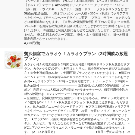
【ペッシェ】本日の魚料理 【カルネ】本日の肉料理 【パスタ】季節のパスタ
【ドルチェ】デザート ■飲み放題ドリンクメニュー クリアアサヒ・ワイン
（赤・白）・ウィスキー・カクテル・焼酎・サワー・ソフトドリンクなど 全5
5種類が飲み放題。 【※オプション】お一人様＋300円（税抜）でクリアアサ
ヒを生ビール（アサヒスーパードライ）に変更、 プラス、サワー、カクテルな
ど18種類追加になります。 【※飲み放題制限時間】終了の20分前まで ※食品
アレルギーをお持ちの方は出来る限り対応いたしますのでご予約時にお申し付
けください。 ※個室はご利用人数に合わせてご用意いたします。ご指定は出来
ません。 ※女性同士のグループ限定。 ※金・土・祝前日を除く、日〜木曜日
限定利用とさせていただきます。
4,200円(別)
贅沢個室でカラオケ！カラオケプラン（2時間飲み放題
プラン）
カラオケ付きの贅沢個室を２時間ご利用可能！時間内ドリンク飲み放題付きプ
ラン。カラオケやDVDデッキ利用はもちろん、完全個室だから遊び方は自由自
在！※金土祝前日は21時～ご利用可能プランとさせていただきます。 ■個室の
ルームチャージ、飲み放題込みのカラオケプラン！フィンガーフードのおつま
み付■ ●カラオケプラン（18時～ご利用可能です。） ルームチャージ2時間＋
飲み放題付 ----------------------------------------- 通常価格お1人様3500円(税抜) 【クー
ポン】利用で⇒お1人様2800円(税抜) ●カラオケチャージ、個室利用料金込み
●飲み放題付き ●フィンガーフードのおつまみ付き ---------------------------------------
-- 全個室は、貸切状態の“完全個室”カラオケはもちろん、DVDデッキ完備でＤ
ＶＤ鑑賞もOK！！！！ ●飲み放題オプション 飲み放題に追加料金いただきま
すと、飲み放題メニューがグレードアップ！ ★プラス300円(税抜) クリアアサ
ヒを生ビール（スーパードライ）に変更、梅酒、杏酒や マリブ、カルーアなど
のカクテル、サワーなど追加になり全73種類のドリンクが飲み放題になりま
す。 ★プラス500円(税抜) 梅酒や杏酒などの果実酒やカルーア、マリブのカク
テル、カルピス、青りんごなどのサワーなど73種類の追加ドリンクに加え、－
0℃以下のスーパードライエクストラコールドを飲み放題にお付けいたしま
す。（2～15名様限定） ----------------------------------------- ○当日ご予約の場合は、出