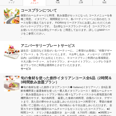
トップ
写真
記事
地図
メニュー
コースプランについて
個室のルームチャージと料理、飲み放題がセットになった コースメニューを各
種ご用意。 イタリアン、期間限定コース、各パーティーシーンに合わせた コ
ースを取り揃えております。 FIORIAをリーズナブルにお楽しみいただくため
のパッケージプランです。 【お得なコースプランクーポン】 コースプランで
お使いいただけるお得なクーポンを ご用意しております。詳しくはMAPペー
ジをご参照ください。
.
アニバーサリープレートサービス
誕生日・記念日など主役がいるパーティーに。 ご希望のお客様に「特製デザー
トプレート」を プレゼントいたします。 ※お申し込み、メッセージ（15文字
以内）は2日前までにお伝えください。 ※コースプランご利用のお客様限定。
※大人数パーティー、カラオケプラン、オールナイトプラン、シンデレラ女子
会プランでのご利用は適用外とさせていただきます。
サービス
旬の食材を使った創作イタリアンコース全6品（2時間＆
3時間飲み放題プラン）
◆旬の食材を使った創作イタリアンコース◆ Italiano(イタリアーノ）全6品 新
鮮有機野菜と厳選食材を使った一番人気イタリアンコース！ 個室ルームチャー
ジ・飲み放題込みセットプラン 味わい様々なアンティパストから産地直送の有
機野菜のサラダ、旬の魚料理、 厳選した食材の肉料理、自慢のパスタ、デザー
トまで、見た目の華やかさもお楽しみいただけるコース料理です。 季節の食材
を用いてご提供いたしますので、旬の味わいを十分お楽しみいただけます。 全
室カラオケ完備の個室のルームチャージもセットになったコースプラン。 ■2
時間コース ドリンク飲み放題付き お一人様 4,700円（税抜） ■3時間コー