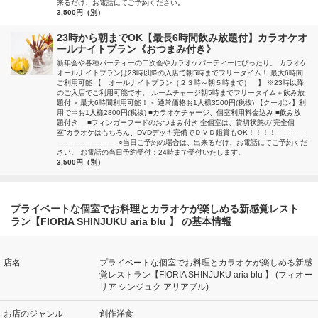
来るだけ、お電話にてご予約ください。
3,500円（別）
23時から朝までOK【最長6時間飲み放題付】カラオケオ
ールナイトプラン《おつまみ付き》
新年会や各種パーティーの二次会やカラオケパーティーにぴったり。 カラオケ
オールナイトプランは23時以降の入店で朝5時までフリータイム！ 最大6時間
ご利用可能 【 オールナイトプラン（２３時～朝５時まで） 】 ※23時以降
のご入店でご利用可能です。 ルームチャージ朝5時までフリータイム＋飲み放
題付 ＜最大6時間利用可能！＞ 通常価格お1人様3500円(税抜) 【クーポン】利
用で⇒お1人様2800円(税抜) ■カラオケチャージ、個室利用料金込み ■飲み放
題付き ■フィンガーフードのおつまみ付き 全個室は、貸切状態の“完全個
室”カラオケはもちろん、DVDデッキ完備でＤＶＤ鑑賞もOK！！！！ -------------
---------------------------- ○当日ご予約の場合は、出来るだけ、お電話にてご予約くだ
さい。 お電話の当日予約受付：24時まで受付いたします。
3,500円（別）
プライベートな個室でお料理とカラオケが楽しめる新感覚レスト
ラン【FIORIA SHINJUKU aria blu 】 の基本情報
店名
プライベートな個室でお料理とカラオケが楽しめる新感
覚レストラン【FIORIA SHINJUKU aria blu 】 (フィオー
リア シンジュク アリアブル)
お店のジャンル
創作洋食