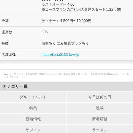
ラストオーダー 4:00
※コースプランのご利用の最終スタートは22：00
予算
ディナー：
4,500円〜10,000円
座席数
306
特徴
個室あり 飲み放題プランあり
店舗URL
https://fioria5155.favy.jp
favy
プライベートな個室でお料理とカラオケが楽しめる新感覚レストラン【FIORIA SHINJUKU aria blu 】
コ
ースプランメニュー
カテゴリ一覧
グルメイベント
今日は何の日
特集
連載
新着情報
新着店舗
サブスク
ラーメン