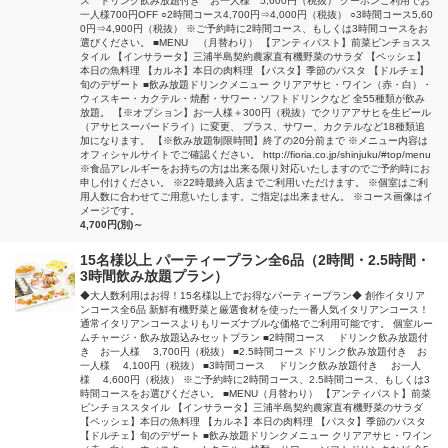
ス ドリンク飲み放題付き お一人様 5,600円（税抜） クーポンご利用でお
一人様700円OFF ○2時間コース4,700円⇒4,000円（税抜） ○3時間コース5,60
0円⇒4,900円（税抜） ※ご予約時に2時間コース、もしくは3時間コースをお
選びください。 ■MENU （月替わり） 【アンティパスト】前菜ピンチョスス
タイル 【インサラータ】三浦半島契約農家直有機野菜のサラダ 【ペッシェ】
本日の魚料理 【カルネ】本日の肉料理 【パスタ】季節のパスタ 【ドルチェ】
旬のデザート ■飲み放題ドリンクメニュー クリアアサヒ・ワイン（赤・白）・
ウィスキー・カクテル・焼酎・サワー・ソフトドリンクなど 全55種類が飲み
放題。 【※オプション】お一人様＋300円（税抜）でクリアアサヒを生ビール
（アサヒスーパードライ）に変更、 プラス、サワー、カクテルなど18種類追
加になります。 【※飲み放題制限時間】終了の20分前まで ※メニュー内容は
オフィシャルサイトでご確認ください。 http://fioria.co.jp/shinjuku/#top/menu
※食品アレルギーをお持ちの方は出来る限り対応いたしますのでご予約時にお
申し付けください。 ※22時最終入店までご利用いただけます。 ※個室はご利
用人数に合わせてご用意いたします。ご指定は出来ません。 ※コース画像はイ
メージです。
4,700円(別)～
15名様以上 パーティープラン全6品（2時間・2.5時間・
3時間飲み放題プラン）
◆大人数利用はお得！15名様以上でお得なパーティープラン◆ 創作イタリア
ンコース全6品 新鮮有機野菜と厳選食材を使った一番人気イタリアンコース！
通常イタリアンコースよりもリーズナブルな価格でご利用可能です。 個室ルー
ムチャージ・飲み放題込みセットプラン ■2時間コース ドリンク飲み放題付
き お一人様 3,700円（税抜） ■2.5時間コース ドリンク飲み放題付き お
一人様 4,100円（税抜） ■3時間コース ドリンク飲み放題付き お一人
様 4,600円（税抜） ※ご予約時に2時間コース、2.5時間コース、もしくは3
時間コースをお選びください。 ■MENU（月替わり） 【アンティパスト】前菜
ピンチョススタイル 【インサラータ】三浦半島契約農家直有機野菜のサラダ
【ペッシェ】本日の魚料理 【カルネ】本日の肉料理 【パスタ】季節のパスタ
【ドルチェ】旬のデザート ■飲み放題ドリンクメニュー クリアアサヒ・ワイン