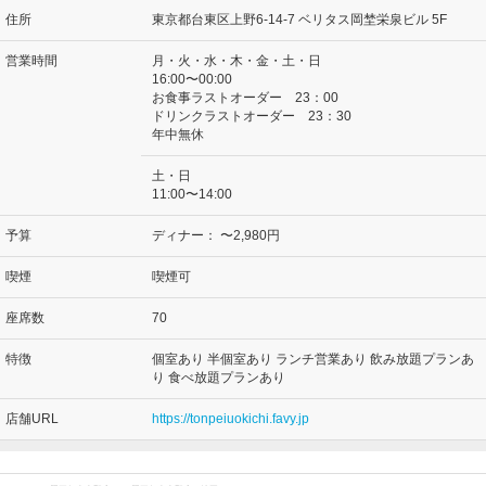
住所
東京都台東区上野6-14-7 ベリタス岡埜栄泉ビル 5F
営業時間
月・火・水・木・金・土・日
16:00〜00:00
お食事ラストオーダー 23：00
ドリンクラストオーダー 23：30
年中無休
土・日
11:00〜14:00
予算
ディナー：
〜2,980円
喫煙
喫煙可
座席数
70
特徴
個室あり 半個室あり ランチ営業あり 飲み放題プランあ
り 食べ放題プランあり
店舗URL
https://tonpeiuokichi.favy.jp