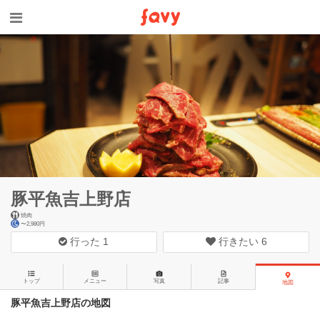
豚平魚吉上野店
焼肉
〜2,980円
行った
1
行きたい
6
トップ
メニュー
写真
記事
地図
豚平魚吉上野店の地図