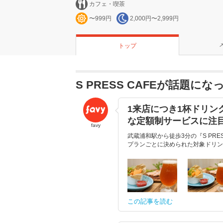
カフェ・喫茶
〜999円
2,000円〜2,999円
トップ
S PRESS CAFEが話題に
1来店につき1杯ドリンク
な定額制サービスに注
favy
武蔵浦和駅から徒歩3分の『S PR
プランごとに決められた対象ドリンク
この記事を読む