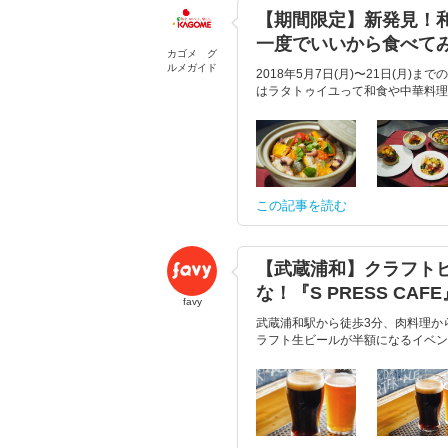
【期間限定】新発見！和
一度でいいから食べて
カゴメ グ
ルメガイド
2018年5月7日(月)〜21日(月
はラタトゥイユって和食や中華料理
この記事を読む
【武蔵浦和】クラフト
な！『S PRESS CAFE
favy
武蔵浦和駅から徒歩3分、肉料理から
ラフト生ビールが半額になるイベントを