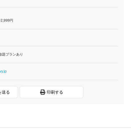
2,999円
放題プランあり
vy.jp
を送る
印刷する