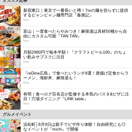
オススメ記事
1
新宿東口｜東京で一番長いと噂！7mの麺を切らずに提供
するビャンビャン麺専門店『秦唐記』
favy
2
富山｜一度食べたらやみつき！麻辣湯は具材50種から自
由にカスタム可能『TAN TAN』
favy
3
月額2980円で毎本半額！『クラフトビール100』のちょ
い飲みサブスクに注目
favy
4
『reDine広島』で食べたいランチ8選！唐揚げ定食からラ
ーメン、海鮮丼、麻辣湯も！
favy
5
有明｜食べログ百名店が監修する本気のパスタ&ピザに注
目！穴場ダイニング『LINK table』
favy
グルメイベント
浜松町│8月9日は親子でピザ作り体験！自由研究にも◎
なイベントが『michi』で開催