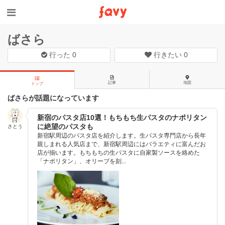
ばさら
行った
0
行きたい
0
記事
地図
トップ
ばさらが話題になっています
新宿のパスタ店10選！もちもち生パスタのナポリタン
に絶望のパスタも
さとう
新宿駅周辺のパスタ店を紹介します。生パスタ専門店から長年
親しまれる人気店まで、新宿駅周辺にはバラエティに富んだお
店が揃います。もちもちの生パスタに自家製ソースを絡めた
「ナポリタン」、オリーブを刻...