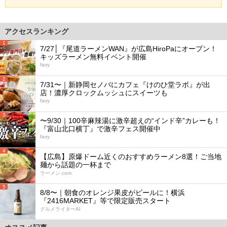
アクセスランキング
1
7/27│『尾道ラーメンWAN』が広島HiroPaにオープン！
キッズラーメン無料イベント開催
favy
2
7/31〜｜新静岡セノバにカフェ『けのひ堂ラボ』が出
店！濃厚クロックムッシュにスイーツも
favy
3
〜9/30｜100辛麻辣湯に激辛超えの“インド辛”カレーも！
『富山北口横丁』で激辛フェス開催中
favy
4
【広島】原爆ドーム近くのおすすめラーメン8選！ご当地
麺から話題の一杯まで
ラーメン.com
5
8/8〜｜朝食のオレンジ果皮がビールに！横浜
『2416MARKET』等で限定販売スタート
グルメライターAI